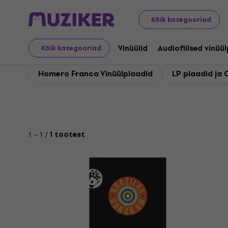
Homero Franca
Kõik kategooriad
Vinüülid
Audiofiilsed vinüü
Kõik kategooriad
Homero Franca Vinüülplaadid
LP plaadid ja 
1 – 1 /
1 tootest