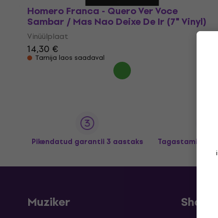
Homero Franca - Quero Ver Voce
Sambar / Mas Nao Deixe De Ir (7" Vinyl)
Vinüülplaat
14,30 €
Tarnija laos saadaval
Pikendatud garantii 3 aastaks
Tagastamine kun
Muziker
Shopp