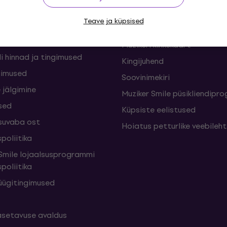
nid ja lepingust
KKK - Korduma kippuvad kü
Teave ja küpsised
sed
Muziker Blogi
Muzikeri kinkekaart
i hinnad ja tingimused
Kingijuhend
gimused
Soovinimekiri
 jälgimine
Muziker Smile püsikliendip
sed
Küpsiste eelistused
suvaba ost
Hoiatus petturlike veebileh
poliitika
mile lojaalsusprogrammi
poliitika
üügitingimused
setavuse avaldus