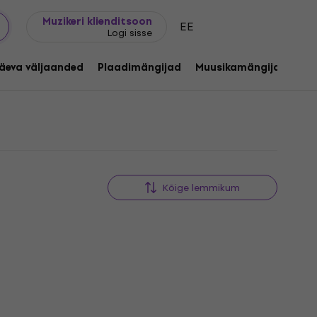
Kingijuhend
FAQ
Muziker Blogi
Muzikeri klienditsoon
EE
Logi sisse
äeva väljaanded
Plaadimängijad
Muusikamängijad
C
Kõige lemmikum