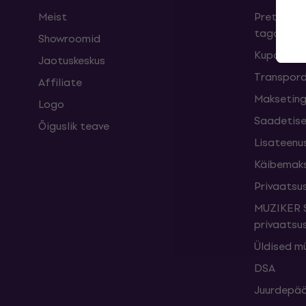
Meist
Pretensioo
taganemi
Showroomid
Kupongid
Jaotuskeskus
Transpord
Affiliate
Maksetin
Logo
Saadetise
Õiguslik teave
Lisateenu
Käibemak
Privaatsus
MUZIKER S
privaatsus
Üldised m
DSA
Juurdepää