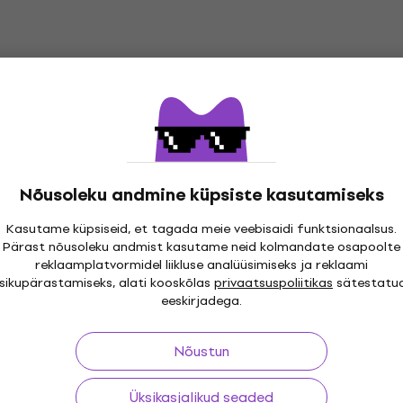
Nõusoleku andmine küpsiste kasutamiseks
Kasutame küpsiseid, et tagada meie veebisaidi funktsionaalsus.
Pärast nõusoleku andmist kasutame neid kolmandate osapoolte
i 30 päeva
Tasuta tarne
alates 299 €
Üle kolme
reklaamplatvormidel liikluse analüüsimiseks ja reklaami
isikupärastamiseks, alati kooskõlas
privaatsuspoliitikas
sätestatu
eeskirjadega.
Nõustun
ing
Kasulikud lingid
Üksikasjalikud seaded