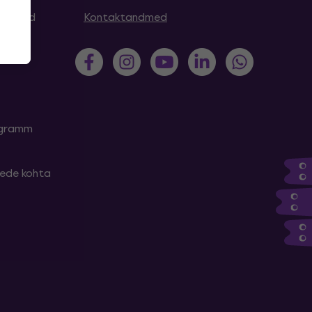
simused
Kontaktandmed
rogramm
tede kohta