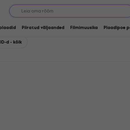
lplaadid
Piiratud väljaanded
Filmimuusika
Plaadipoe p
CD-d - kõik