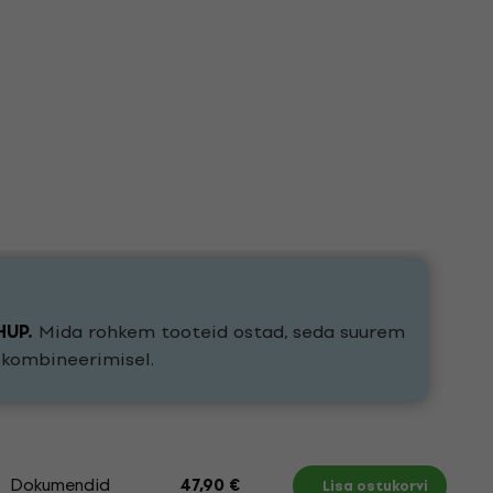
HUP
.
Mida rohkem tooteid ostad, seda suurem
e kombineerimisel.
Dokumendid
47,90 €
Lisa ostukorvi