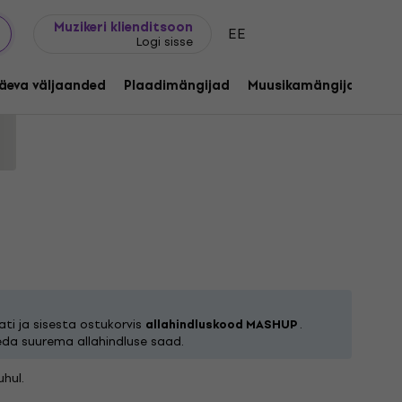
Kingijuhend
FAQ
Muziker Blogi
Muzikeri klienditsoon
EE
Logi sisse
he Quilt (2 LP)
äeva väljaanded
Plaadimängijad
Muusikamängijad
C
Tootekood:
1204160
ti ja sisesta ostukorvis
allahindluskood MASHUP
.
eda suurema allahindluse saad.
hul.