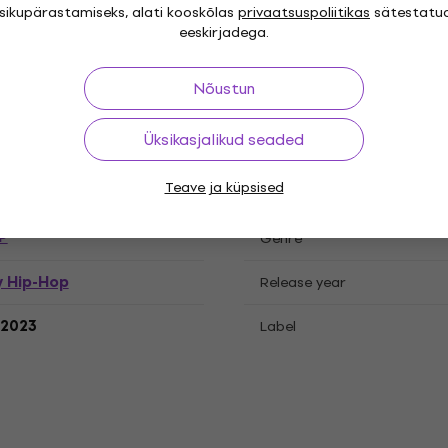
isikupärastamiseks, alati kooskõlas
privaatsuspoliitikas
sätestatu
eeskirjadega.
Nõustun
atsioonid
Üksikasjalikud seaded
Teave ja küpsised
P
Genre
y Hip-Hop
Release year
.2023
Label