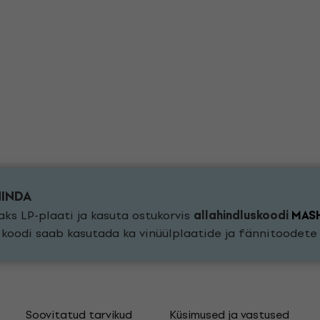
HINDA
ks LP-plaati ja kasuta ostukorvis
allahindluskoodi
MAS
a koodi saab kasutada ka vinüülplaatide ja fännitoodet
Soovitatud tarvikud
Küsimused ja vastused