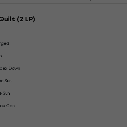
uilt (2 LP)
arged
o
ndex Down
ke Sun
e Sun
You Can