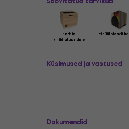
Soovitatud tarvikud
Karbid
Vinüülplaadi ho
vinüülplaatidele
Küsimused ja vastused
Dokumendid