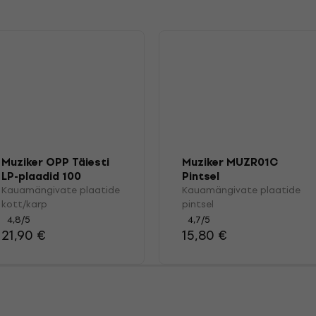
Muziker OPP Täiesti
Muziker MUZR01C
LP-plaadid 100
Pintsel
Kauamängivate plaatide
Kauamängivate plaatide
kott/karp
pintsel
4,8
/5
4,7
/5
21,90 €
15,80 €