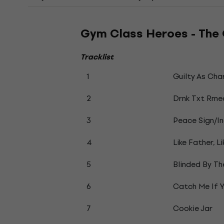
Gym Class Heroes - The Q
Tracklist
1
Guilty As Ch
2
Drnk Txt Rme
3
Peace Sign/I
4
Like Father, Li
5
Blinded By Th
6
Catch Me If 
7
Cookie Jar