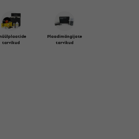
nüülplaatide
Plaadimängijate
tarvikud
tarvikud