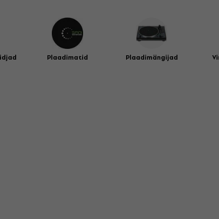
idjad
Plaadimatid
Plaadimängijad
Vi