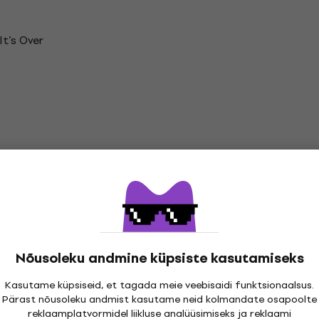
It’s Over
Run
n
Nõusoleku andmine küpsiste kasutamiseks
Kasutame küpsiseid, et tagada meie veebisaidi funktsionaalsus.
Pärast nõusoleku andmist kasutame neid kolmandate osapoolte
Heroes Vinüülplaadid
reklaamplatvormidel liikluse analüüsimiseks ja reklaami