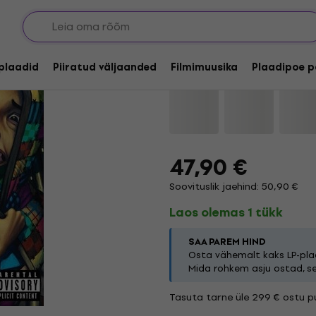
Gym Class Heroes - T
lplaadid
Piiratud väljaanded
Filmimuusika
Plaadipoe p
Kaubamärk:
Gym Class Heroes
47,90 €
Soovituslik jaehind: 50,90 €
Laos olemas 1 tükk
SAA PAREM HIND
Osta vähemalt kaks LP-plaa
Mida rohkem asju ostad, s
Tasuta tarne üle 299 € ostu pu