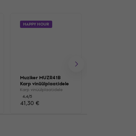
HAPPY HOUR
Muziker MUZR01
Pintsel
Muziker MUZR41B
Kauamängivate pl
Karp vinüülplaatidele
pintsel
Karp vinüülplaatidele
4,7
/5
4,4
/5
13,40 €
41,30 €