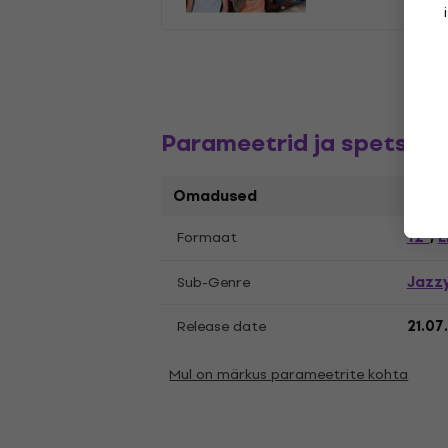
Parameetrid ja spetsifik
Omadused
12"
L
Formaat
,
Jazz
Sub-Genre
Release date
21.07
Mul on märkus parameetrite kohta