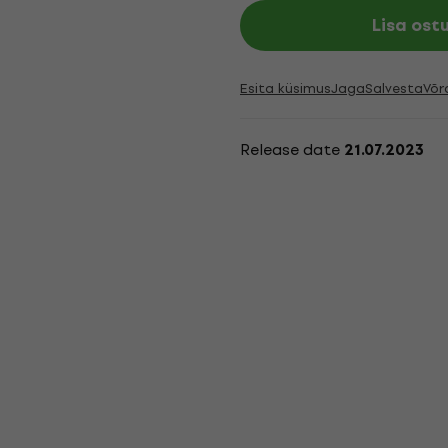
Lisa ost
Esita küsimus
Jaga
Salvesta
Võr
Release date
21.07.2023