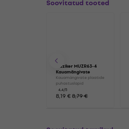
Soovitatud tooted
Muziker MUZR63-4
Kauamängivate
plaatide
Kauamängivate plaatide
puhastuslapid
puhastuslapid
4,4
/5
8,19 €
8,79 €