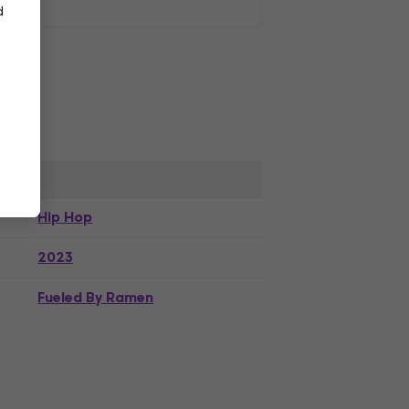
d
Hip Hop
2023
Fueled By Ramen