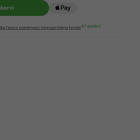
ukorvi
47 punkti
dle
Teata paremast hinnast
Valva hinda