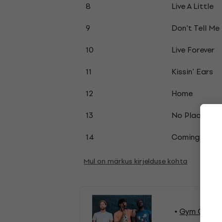
8
Live A Little
9
Don’t Tell Me 
10
Live Forever
11
Kissin’ Ears
12
Home
13
No Place To 
14
Coming Clea
Mul on märkus kirjelduse kohta
Gym Class 