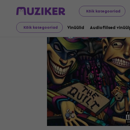
LP plaadid ja CD-d
Vinüülid
Kõik kategooriad
Vinüülid
Audiofiilsed vinüü
Kõik kategooriad