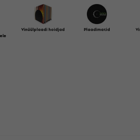
Vinüülplaadi hoidjad
Plaadimatid
Vi
ele