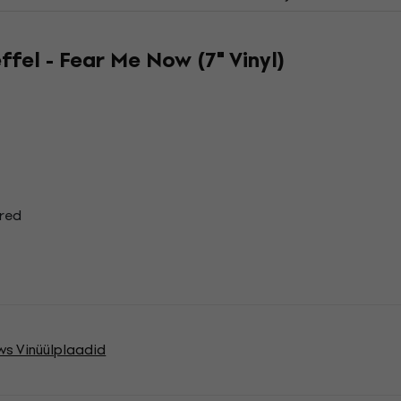
fel - Fear Me Now (7" Vinyl)
rred
ws Vinüülplaadid