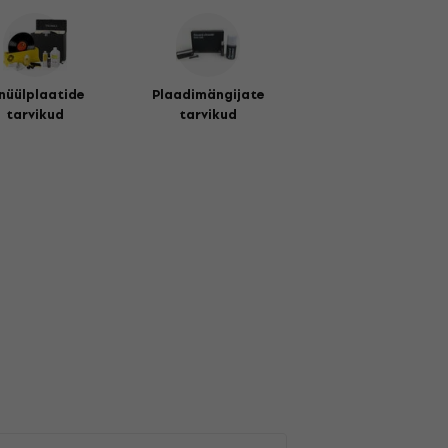
nüülplaatide
Plaadimängijate
tarvikud
tarvikud