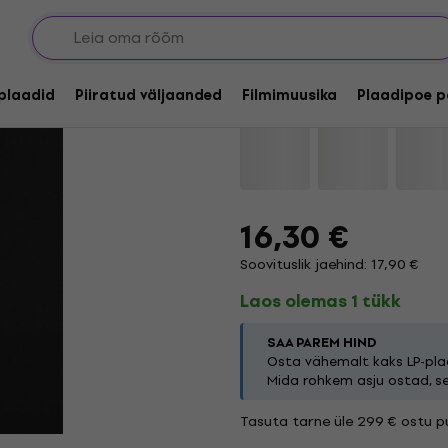
Glenn Fallows & Mark 
lplaadid
Piiratud väljaanded
Filmimuusika
Plaadipoe p
Kaubamärk:
Glenn Fallows
Toot
16,30 €
Soovituslik jaehind: 17,90 €
Laos olemas 1 tükk
SAA PAREM HIND
Osta vähemalt kaks LP-plaa
Mida rohkem asju ostad, s
Tasuta tarne üle 299 € ostu pu