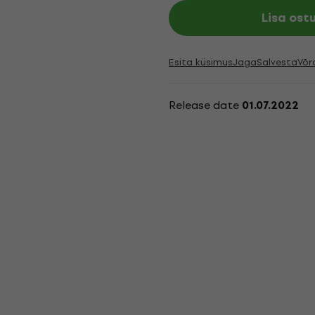
Lisa ost
Esita küsimus
Jaga
Salvesta
Võr
Release date
01.07.2022