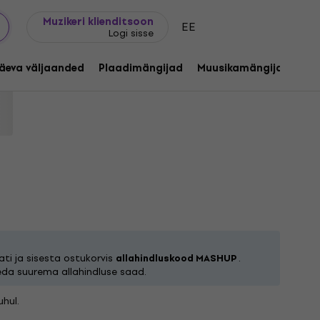
Kingijuhend
FAQ
Muziker Blogi
Muzikeri klienditsoon
EE
Logi sisse
Treffel - Fear Me Now (7" Vinyl)
äeva väljaanded
Plaadimängijad
Muusikamängijad
C
ekood:
1204151
ti ja sisesta ostukorvis
allahindluskood MASHUP
.
eda suurema allahindluse saad.
hul.