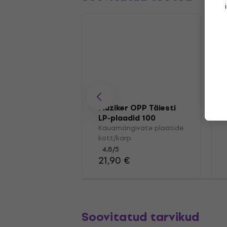
Muziker OPP Täiesti
LP-plaadid 100
Kauamängivate plaatide
kott/karp
4,8
/5
21,90 €
Soovitatud tarvikud