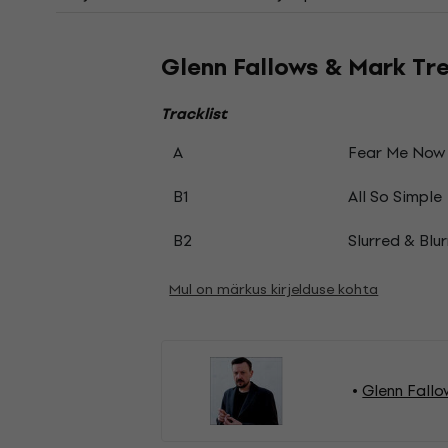
Glenn Fallows & Mark Tref
Tracklist
A
Fear Me Now
B1
All So Simple
B2
Slurred & Blu
Mul on märkus kirjelduse kohta
Glenn Fallo