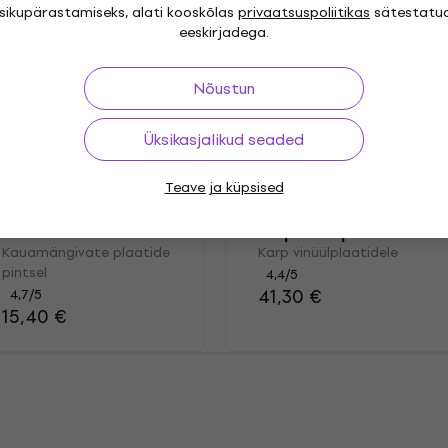
isikupärastamiseks, alati kooskõlas
privaatsuspoliitikas
sätestatu
eeskirjadega.
Nõustun
Üksikasjalikud seaded
Teave ja küpsised
Muziker MUZR01C
Muziker MUZR41B
Pintsel
Karp vinüülplaatidele
Kauamängivate plaatide
Karp vinüülplaatidele
pintsel
4,4
/5
41,30 €
4,7
/5
15,40 €