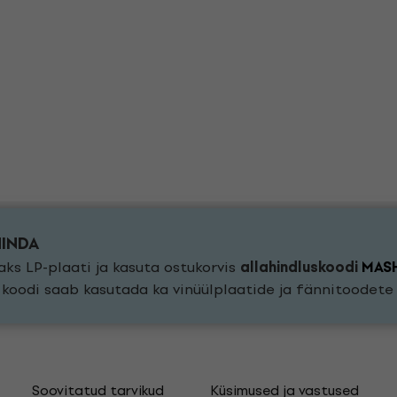
HINDA
ks LP-plaati ja kasuta ostukorvis
allahindluskoodi
MAS
a koodi saab kasutada ka vinüülplaatide ja fännitoodet
Soovitatud tarvikud
Küsimused ja vastused