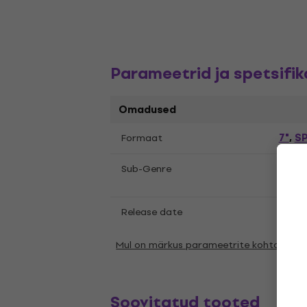
Parameetrid ja spetsifik
Omadused
7"
S
Formaat
,
Inst
Sub-Genre
Soul-
Release date
01.07
Mul on märkus parameetrite kohta
Soovitatud tooted