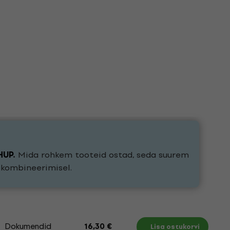
HUP
.
Mida rohkem tooteid ostad, seda suurem
e kombineerimisel.
Dokumendid
16,30 €
Lisa ostukorvi