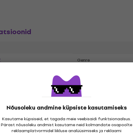
atsioonid
P
Genre
rumental
Jazzy Hip-Hop
,
,
Release year
Jazz
Soundtrack
,
.2022
Label
Nõusoleku andmine küpsiste kasutamiseks
Kasutame küpsiseid, et tagada meie veebisaidi funktsionaalsus.
Pärast nõusoleku andmist kasutame neid kolmandate osapoolte
reklaamplatvormidel liikluse analüüsimiseks ja reklaami