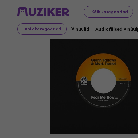
LP plaadid ja CD-d
Vinüülid
Kõik kategooriad
Vinüülid
Audiofiilsed vinüü
Kõik kategooriad