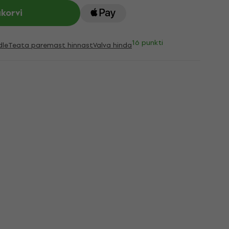
ukorvi
16 punkti
dle
Teata paremast hinnast
Valva hinda