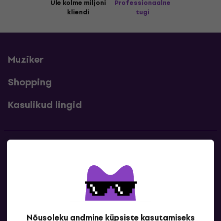
Üle kolme miljoni
Professionaalne
kliendi
tugi
Muziker
Shopping
Kasulikud lingid
Kontakt
Kontaktandmed
Nõusoleku andmine küpsiste kasutamiseks