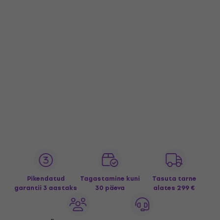
Pikendatud
Tagastamine kuni
Tasuta tarne
garantii 3 aastaks
30 päeva
alates 299 €