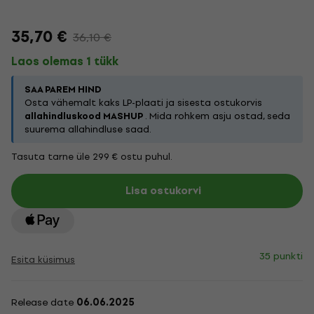
35,70 €
36,10 €
Laos olemas 1 tükk
SAA PAREM HIND
Osta vähemalt kaks LP-plaati ja sisesta ostukorvis
allahindluskood MASHUP
. Mida rohkem asju ostad, seda
suurema allahindluse saad.
Tasuta tarne üle 299 € ostu puhul.
Lisa ostukorvi
35 punkti
Esita küsimus
Release date
06.06.2025