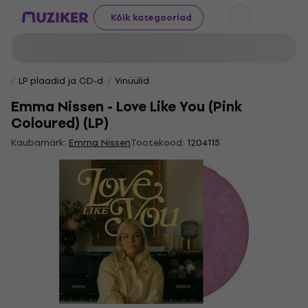
Kõik kategooriad
LP plaadid ja CD-d
Vinüülid
Emma Nissen - Love Like You (Pink
Coloured) (LP)
Kaubamärk:
Emma Nissen
Tootekood:
1204115