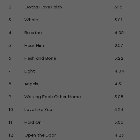
2
Gotta Have Faith
3:18
3
Whole
3:01
4
Breathe
4:05
5
Hear Him
2:57
6
Flesh and Bone
3:22
7
Light
4:04
8
Angels
4:31
9
Walking Each Other Home
3:08
10
Love Like You
3:24
11
Hold On
3:06
12
Open the Door
4:23