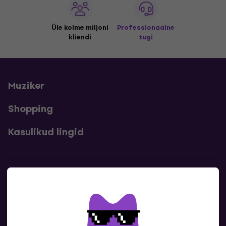
Üle kolme miljoni
Professionaalne
kliendi
tugi
Muziker
Shopping
Kasulikud lingid
Kontakt
Kontaktandmed