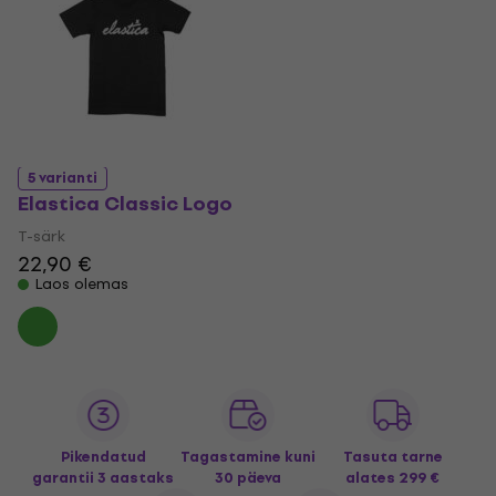
5 varianti
Elastica Classic Logo
T-särk
22,90 €
Laos olemas
Pikendatud
Tagastamine kuni
Tasuta tarne
garantii 3 aastaks
30 päeva
alates 299 €