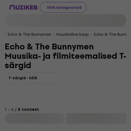
Kõik kategooriad
Echo & The Bunnymen
Muusikaline kaup
Echo & The Bunnyme
Echo & The Bunnymen
Muusika- ja filmiteemalised T-
särgid
T-särgid - kõik
1 – 6 /
6 tootest
Filtreeri