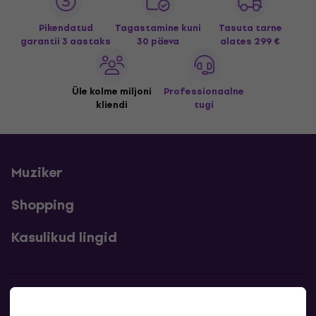
Pikendatud
Tagastamine kuni
Tasuta tarne
garantii 3 aastaks
30 päeva
alates 299 €
Üle kolme miljoni
Professionaalne
kliendi
tugi
Muziker
Shopping
Kasulikud lingid
Kontakt