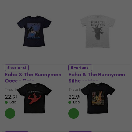
5 varianti
5 varianti
Echo & The Bunnymen
Echo & The Bunnymen
Ocean Rain
Silhouettes
T-särk
T-särk
22,90 €
22,90 €
Laos olemas
Laos olemas