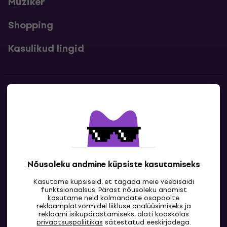
Muziker
Shopping
Kasulikud lingid
Kontakt
Kontaktandmed
Nõusoleku andmine küpsiste kasutamiseks
Kasutame küpsiseid, et tagada meie veebisaidi
funktsionaalsus. Pärast nõusoleku andmist
kasutame neid kolmandate osapoolte
reklaamplatvormidel liikluse analüüsimiseks ja
reklaami isikupärastamiseks, alati kooskõlas
EE
privaatsuspoliitikas
sätestatud eeskirjadega.