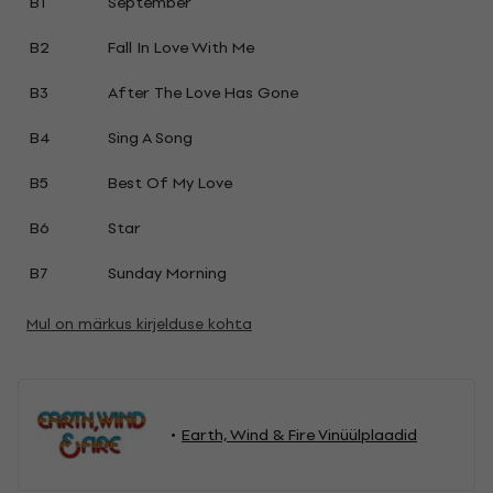
B1
September
B2
Fall In Love With Me
B3
After The Love Has Gone
B4
Sing A Song
B5
Best Of My Love
B6
Star
B7
Sunday Morning
Mul on märkus kirjelduse kohta
Earth, Wind & Fire Vinüülplaadid