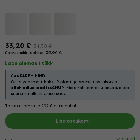
33,20 €
34,30 €
Soovituslik jaehind: 35,90 €
Laos olemas 1 tükk
SAA PAREM HIND
Osta vähemalt kaks LP-plaati ja sisesta ostukorvis
allahindluskood MASHUP
. Mida rohkem asju ostad, seda
suurema allahindluse saad.
Tasuta tarne üle 299 € ostu puhul.
Lisa ostukorvi
33 punkti