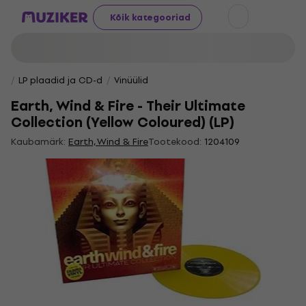
Kõik kategooriad
LP plaadid ja CD-d
Vinüülid
Earth, Wind & Fire - Their Ultimate
Collection (Yellow Coloured) (LP)
Kaubamärk:
Earth, Wind & Fire
Tootekood:
1204109