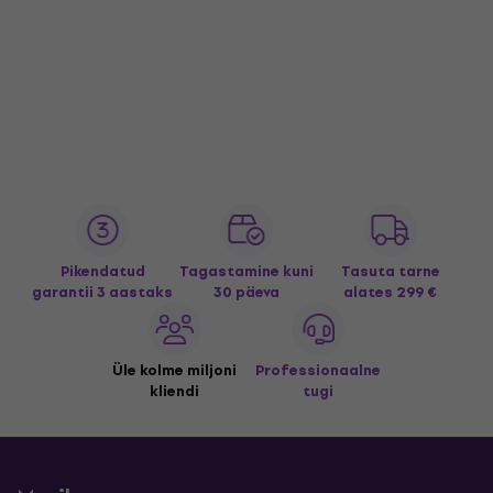
Pikendatud
Tagastamine kuni
Tasuta tarne
garantii 3 aastaks
30 päeva
alates 299 €
Üle kolme miljoni
Professionaalne
kliendi
tugi