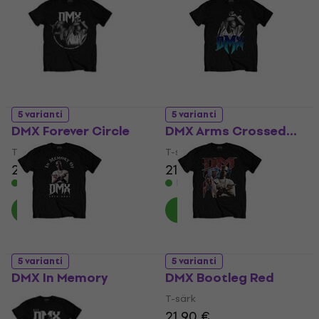
5 varianti
5 varianti
DMX Forever Circle
DMX Arms Crossed…
T-särk
T-särk
21,90 €
21,90 €
Laos olemas
Laos olemas
5 varianti
5 varianti
DMX In Memory
DMX Bootleg Red
T-särk
T-särk
21,90 €
21,90 €