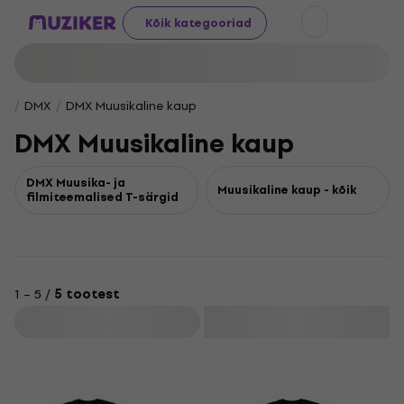
Kõik kategooriad
DMX
DMX Muusikaline kaup
DMX Muusikaline kaup
DMX Muusika- ja
Muusikaline kaup - kõik
filmiteemalised T-särgid
1 – 5 /
5 tootest
Filtreeri