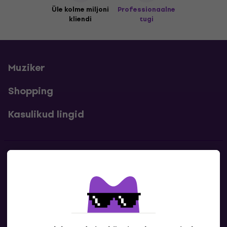
Üle kolme miljoni
Professionaalne
kliendi
tugi
Muziker
Shopping
Kasulikud lingid
Kontakt
Kontaktandmed