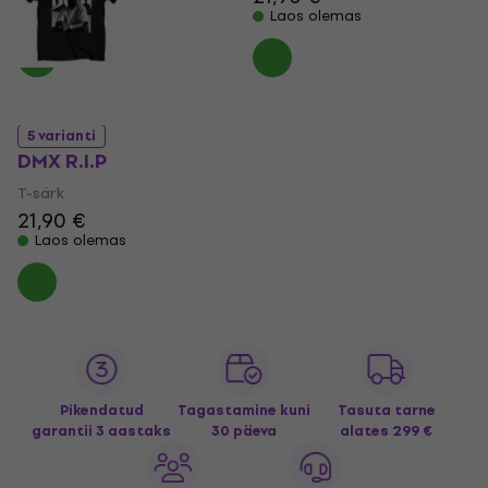
Laos olemas
Laos olemas
5 varianti
DMX R.I.P
T-särk
21,90 €
Laos olemas
Pikendatud
Tagastamine kuni
Tasuta tarne
garantii 3 aastaks
30 päeva
alates 299 €