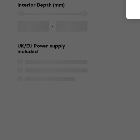
Interior Depth (mm)
-
UK/EU Power supply
included