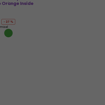
 Orange Inside
- 27 %
imisel