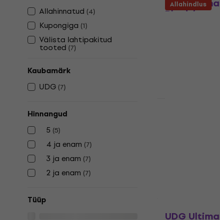
UDG Ultima
Allahindlus
Allahinnatud
(
4
)
Black/oran
Kupongiga
(
1
)
DJ seljakott
Välista lahtipakitud
4,7
/5
tooted
(
7
)
134,23 €
koodi
153,97 €
Kaubamärk
Laos olemas
UDG
(
7
)
Allahindlus
Hinnangud
UDG Ultimat
Backpack L
5
(
5
)
DJ seljakott
4 ja enam
(
7
)
4,5
/5
3 ja enam
(
7
)
210 €
240 €
2 ja enam
(
7
)
Ainult ettetell
Tüüp
UDG Ultima