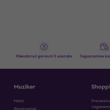
Pikendatud garantii 3 aastaks
Tagastamine kun
Muziker
Shopp
Meist
Pretensioo
taganemi
Showroomid