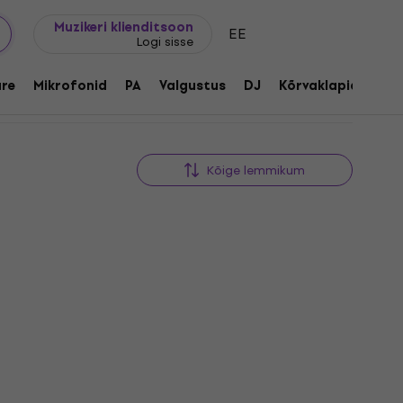
Kingijuhend
FAQ
Muziker Blogi
Muzikeri klienditsoon
EE
Logi sisse
re
Mikrofonid
PA
Valgustus
DJ
Kõrvaklapid
Aud
Kõige lemmikum