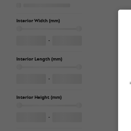
Interior Width (mm)
-
Interior Length (mm)
-
Interior Height (mm)
-