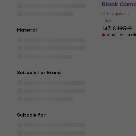
Black Camo
DJ seljakott
5
/5
143 €
195 €
Material
Ainult ettetell
Suitable for Brand
Suitable for