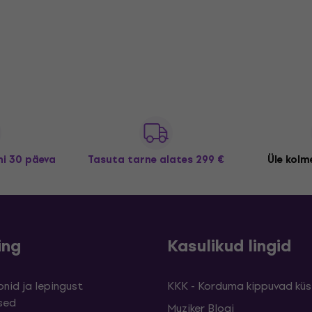
i 30 päeva
Tasuta tarne
alates 299 €
Üle kolme
ing
Kasulikud lingid
nid ja lepingust
KKK - Korduma kippuvad kü
sed
Muziker Blogi