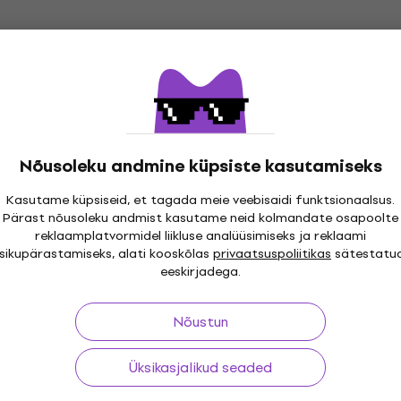
Nõusoleku andmine küpsiste kasutamiseks
Kasutame küpsiseid, et tagada meie veebisaidi funktsionaalsus.
Pärast nõusoleku andmist kasutame neid kolmandate osapoolte
reklaamplatvormidel liikluse analüüsimiseks ja reklaami
isikupärastamiseks, alati kooskõlas
privaatsuspoliitikas
sätestatu
eeskirjadega.
Nõustun
Üksikasjalikud seaded