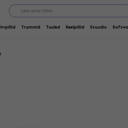
hvpillid
Trummid
Tuuled
Keelpillid
Stuudio
Softwa
t
HAPPY HOUR