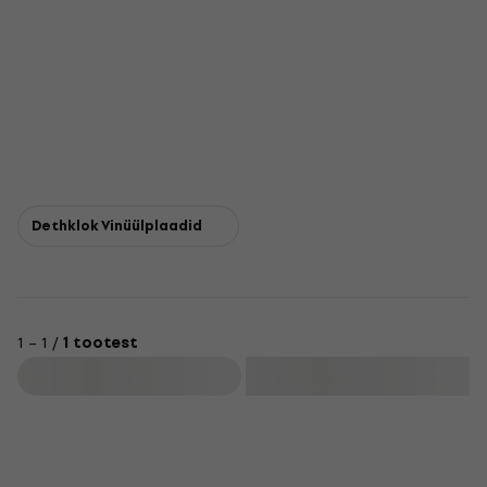
Dethklok Vinüülplaadid
1 – 1 /
1 tootest
Filtreeri