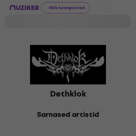
Kõik kategooriad
Dethklok
Sarnased artistid