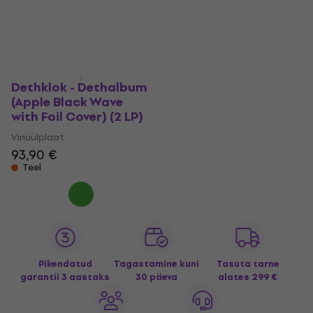
Dethklok - Dethalbum
(Apple Black Wave
with Foil Cover) (2 LP)
Vinüülplaat
93,90 €
Teel
Pikendatud
Tagastamine kuni
Tasuta tarne
garantii 3 aastaks
30 päeva
alates 299 €