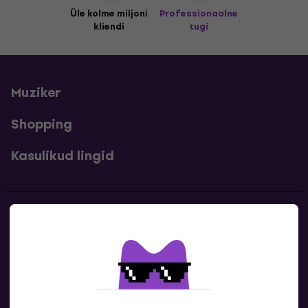
Üle kolme miljoni
Professionaalne
kliendi
tugi
Muziker
Shopping
Kasulikud lingid
Kontakt
Kontaktandmed