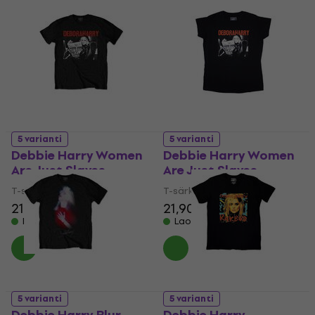
5 varianti
5 varianti
Debbie Harry Women
Debbie Harry Women
Are Just Slaves
Are Just Slaves
T-särk
T-särk
21,90 €
21,90 €
Laos olemas
Laos olemas
5 varianti
5 varianti