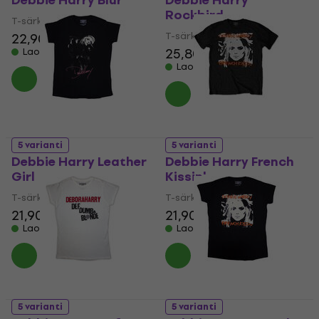
Debbie Harry Blur
Debbie Harry
Rockbird
T-särk
T-särk
22,90 €
25,80 €
Laos olemas
Laos olemas
5 varianti
5 varianti
Debbie Harry Leather
Debbie Harry French
Girl
Kissin'
T-särk
T-särk
21,90 €
21,90 €
Laos olemas
Laos olemas
5 varianti
5 varianti