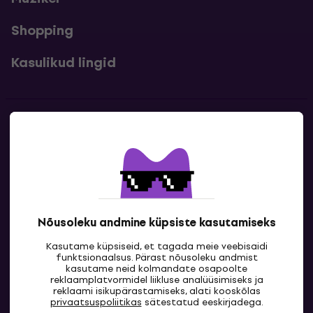
Shopping
Kasulikud lingid
Kontakt
Kontaktandmed
Nõusoleku andmine küpsiste kasutamiseks
Kasutame küpsiseid, et tagada meie veebisaidi
funktsionaalsus. Pärast nõusoleku andmist
kasutame neid kolmandate osapoolte
reklaamplatvormidel liikluse analüüsimiseks ja
reklaami isikupärastamiseks, alati kooskõlas
EE
privaatsuspoliitikas
sätestatud eeskirjadega.