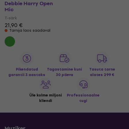
Debbie Harry Open
Mic
T-särk
21,90 €
Tarnija laos saadaval
Pikendatud
Tagastamine kuni
Tasuta tarne
garantii 3 aastaks
30 päeva
alates 299 €
Üle kolme miljoni
Professionaalne
kliendi
tugi
Muziker