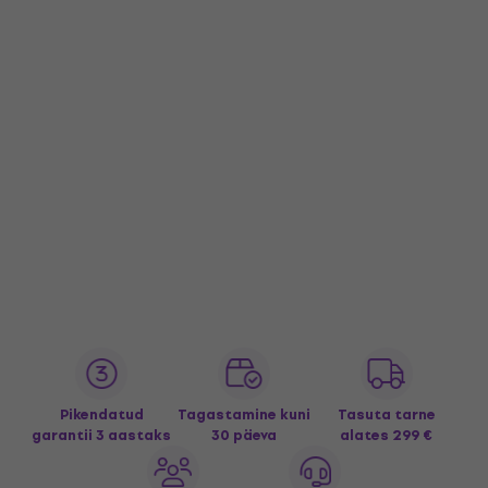
Pikendatud
Tagastamine kuni
Tasuta tarne
garantii 3 aastaks
30 päeva
alates 299 €