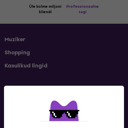
Üle kolme miljoni
Professionaalne
kliendi
tugi
Muziker
Shopping
Kasulikud lingid
Kontakt
Kontaktandmed