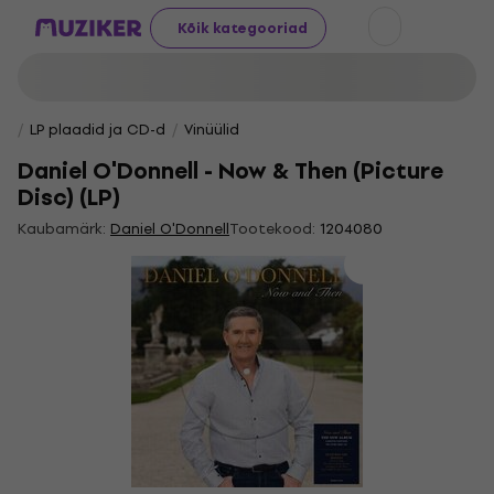
Kõik kategooriad
LP plaadid ja CD-d
Vinüülid
Daniel O'Donnell - Now & Then (Picture
Disc) (LP)
Kaubamärk:
Daniel O'Donnell
Tootekood:
1204080