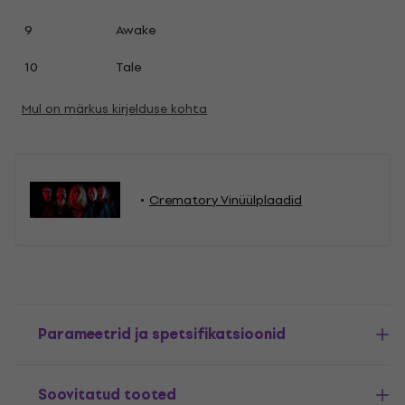
9
Awake
10
Tale
Mul on märkus kirjelduse kohta
Crematory Vinüülplaadid
Parameetrid ja spetsifikatsioonid
Soovitatud tooted