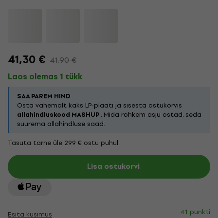
41,30 €
41,90 €
Laos olemas 1 tükk
SAA PAREM HIND
Osta vähemalt kaks LP-plaati ja sisesta ostukorvis
allahindluskood MASHUP
. Mida rohkem asju ostad, seda
suurema allahindluse saad.
Tasuta tarne üle 299 € ostu puhul.
Lisa ostukorvi
41 punkti
Esita küsimus