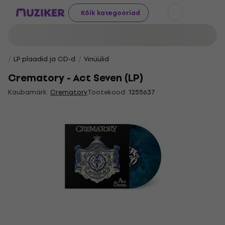
Kõik kategooriad
LP plaadid ja CD-d
Vinüülid
Crematory - Act Seven (LP)
Kaubamärk:
Crematory
Tootekood:
1255637