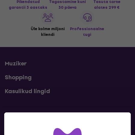
Pikendatud
Tagastamine kuni
Tasuta tarne
garantii 3 aastaks
30 päeva
alates 299 €
Üle kolme miljoni
Professionaalne
kliendi
tugi
Muziker
Shopping
Kasulikud lingid
Kontakt
Kontaktandmed