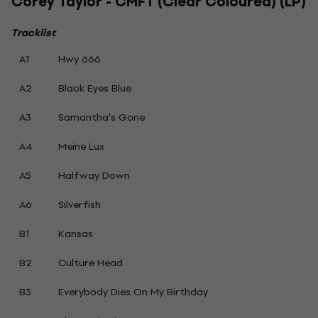
Corey Taylor - CMFT (Clear Coloured) (LP)
Tracklist
A1
Hwy 666
A2
Black Eyes Blue
A3
Samantha's Gone
A4
Meine Lux
A5
Halfway Down
A6
Silverfish
B1
Kansas
B2
Culture Head
B3
Everybody Dies On My Birthday