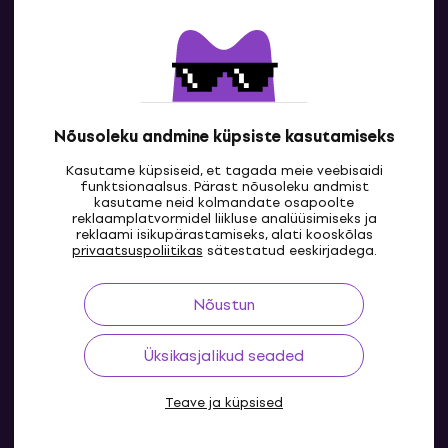
Kontakt
Kontaktandmed
Nõusoleku andmine küpsiste kasutamiseks
Kasutame küpsiseid, et tagada meie veebisaidi
funktsionaalsus. Pärast nõusoleku andmist
kasutame neid kolmandate osapoolte
reklaamplatvormidel liikluse analüüsimiseks ja
reklaami isikupärastamiseks, alati kooskõlas
EE
privaatsuspoliitikas
sätestatud eeskirjadega.
Nõustun
Üksikasjalikud seaded
Teave ja küpsised
© 2004-2026 MUZIKER a.s.