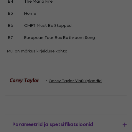
B4
The Maria Fire
B5
Home
B6
CMFT Must Be Stopped
B7
European Tour Bus Bathroom Song
Mul on märkus kirjelduse kohta
Corey Taylor Vinüülplaadid
Parameetrid ja spetsifikatsioonid