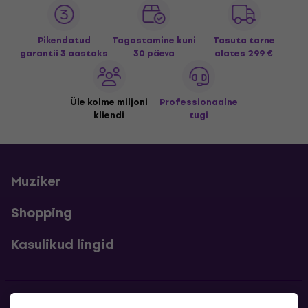
Pikendatud
Tagastamine kuni
Tasuta tarne
garantii 3 aastaks
30 päeva
alates 299 €
Üle kolme miljoni
Professionaalne
kliendi
tugi
Muziker
Shopping
Kasulikud lingid