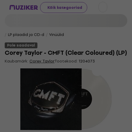
Kõik kategooriad
LP plaadid ja CD-d
Vinüülid
Pole saadaval
Corey Taylor - CMFT (Clear Coloured) (LP)
Kaubamärk:
Corey Taylor
Tootekood:
1204073