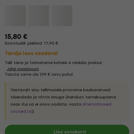
15,80 €
Soovituslik jaehind: 17,90 €
Tarnija laos saadaval
Telli täna ja toimetame kohale 4 nädala jooksul
Jälgi saadavust
Tasuta tarne üle 299 € ostu puhul.
Vastavalt sinu tellimusele proovime kaubavarusid
täiendada ja võtta sinuga ühendust tarnekuupäeva
osas. Kui sa ei soovi oodata, vaata
alternatiivseid
tooteid (4)
).
Lisa ostukorvi