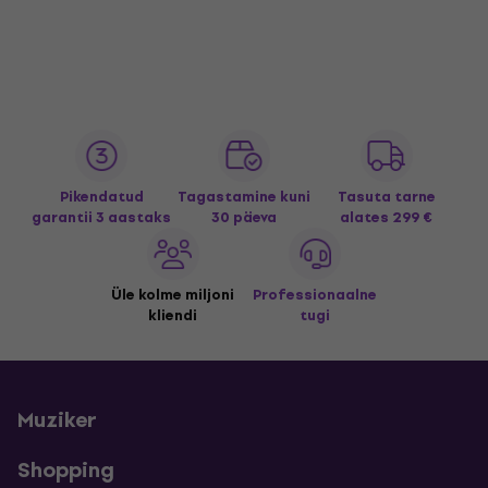
Pikendatud
Tagastamine kuni
Tasuta tarne
garantii 3 aastaks
30 päeva
alates 299 €
Üle kolme miljoni
Professionaalne
kliendi
tugi
Muziker
Shopping