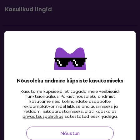
Kasulikud lingid
Kontakt
Kontaktandmed
Nõusoleku andmine küpsiste kasutamiseks
Kasutame küpsiseid, et tagada meie veebisaidi
funktsionaalsus. Pärast nõusoleku andmist
kasutame neid kolmandate osapoolte
reklaamplatvormidel liikluse analüüsimiseks ja
reklaami isikupärastamiseks, alati kooskõlas
EE
privaatsuspoliitikas
sätestatud eeskirjadega.
Nõustun