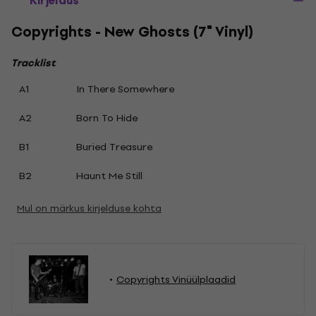
Kirjeldus
Copyrights - New Ghosts (7" Vinyl)
Tracklist
A1
In There Somewhere
A2
Born To Hide
B1
Buried Treasure
B2
Haunt Me Still
Mul on märkus kirjelduse kohta
Copyrights Vinüülplaadid