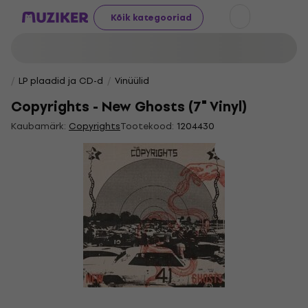
Kõik kategooriad
LP plaadid ja CD-d
Vinüülid
Copyrights - New Ghosts (7" Vinyl)
Kaubamärk:
Copyrights
Tootekood:
1204430