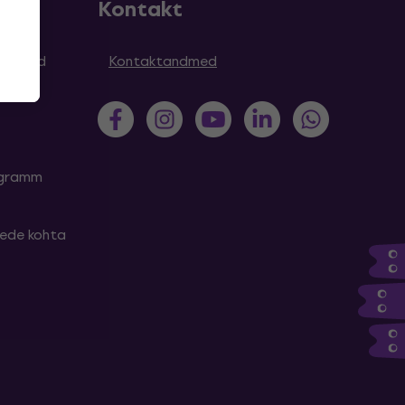
Kontakt
simused
Kontaktandmed
rogramm
tede kohta