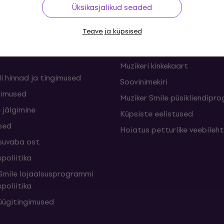
ing
Kasulikud lingid
Üksikasjalikud seaded
Teave ja küpsised
nid ja lepingust
KKK - Korduma kippuvad kü
sed
Muziker Blogi
Muzikeri kinkekaart
i hinnad ja tingimused
Soovinimekiri
gimused
Muziker Smile püsikliendip
 jälgimine
Küpsiste eelistused
sed
Hoiatus petturlike veebileh
suvaba ost
poliitika
mile lojaalsusprogrammi
poliitika
üügitingimused