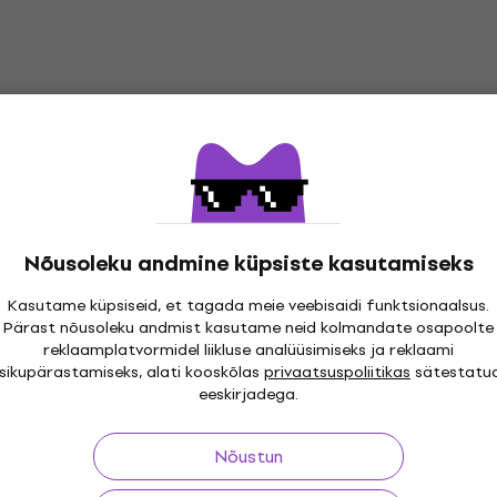
Nõusoleku andmine küpsiste kasutamiseks
Kasutame küpsiseid, et tagada meie veebisaidi funktsionaalsus.
Pärast nõusoleku andmist kasutame neid kolmandate osapoolte
reklaamplatvormidel liikluse analüüsimiseks ja reklaami
i 30 päeva
Tasuta tarne
alates 299 €
Üle kolme
isikupärastamiseks, alati kooskõlas
privaatsuspoliitikas
sätestatu
eeskirjadega.
Nõustun