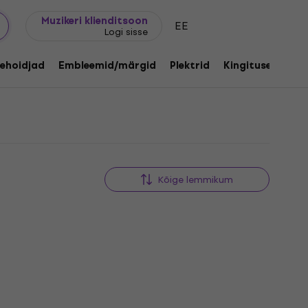
Kingijuhend
FAQ
Muziker Blogi
Muzikeri klienditsoon
EE
Logi sisse
id
ehoidjad
Embleemid/märgid
Plektrid
Kingitused
Mu
Kõige lemmikum