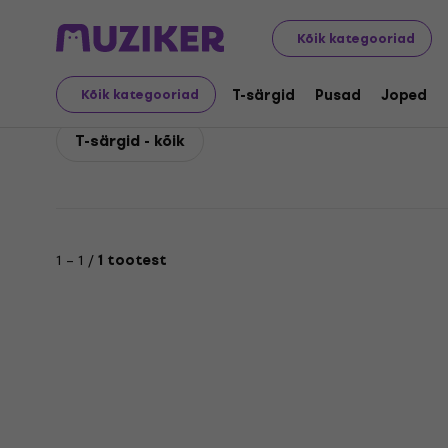
Coal Chamber
Muusikaline kaup
Coal Chamber Muusik
Kõik kategooriad
Coal Chamber Muusika- 
T-särgid
Pusad
Joped
Kõik kategooriad
T-särgid - kõik
1 – 1 /
1 tootest