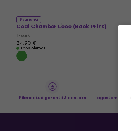
5 varianti
Coal Chamber Loco (Back Print)
T-särk
24,90 €
Laos olemas
Pikendatud garantii 3 aastaks
Tagastamine kun