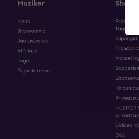
Muziker
Shopp
Meist
Pretensioo
taganemi
Showroomid
Kupongid
Jaotuskeskus
Transpord
Affiliate
Maksetin
Logo
Saadetise
Õiguslik teave
Lisateenu
Käibemak
Privaatsus
MUZIKER S
privaatsus
Üldised m
DSA