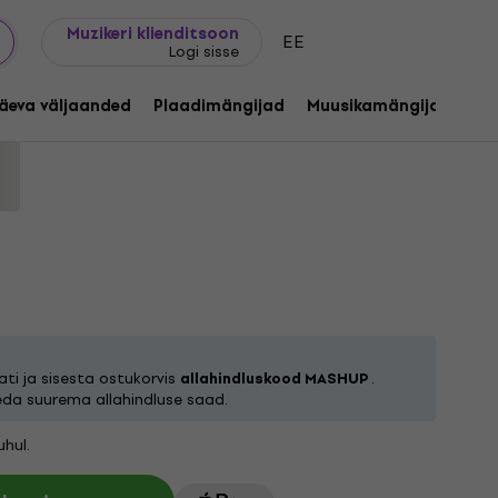
Kingijuhend
FAQ
Muziker Blogi
Muzikeri klienditsoon
EE
Logi sisse
est Of Channel Zero (3 LP)
äeva väljaanded
Plaadimängijad
Muusikamängijad
C
ekood:
1255702
ti ja sisesta ostukorvis
allahindluskood MASHUP
.
eda suurema allahindluse saad.
hul.