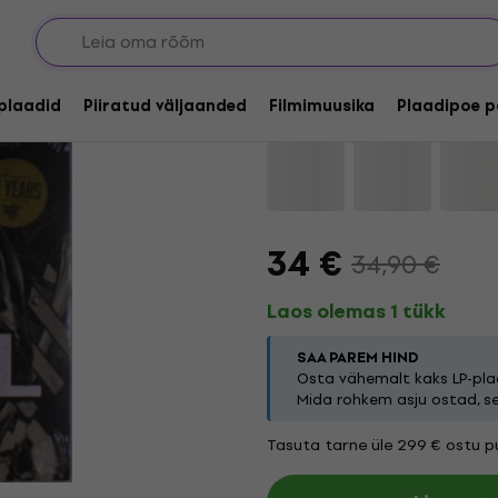
Channel Zero - The B
lplaadid
Piiratud väljaanded
Filmimuusika
Plaadipoe p
Kaubamärk:
Channel Zero
Toot
34 €
34,90 €
Laos olemas 1 tükk
SAA PAREM HIND
Osta vähemalt kaks LP-plaa
Mida rohkem asju ostad, s
Tasuta tarne üle 299 € ostu pu