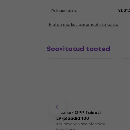
Release date
21.01
Mul on märkus parameetrite kohta
Soovitatud tooted
Muziker OPP Täiesti
LP-plaadid 100
Kauamängivate plaatide
kott/karp