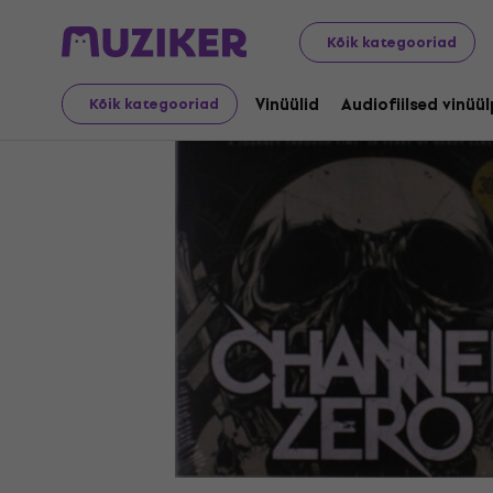
LP plaadid ja CD-d
Vinüülid
Kõik kategooriad
Vinüülid
Audiofiilsed vinüü
Kõik kategooriad