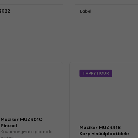
.2022
Label
HAPPY HOUR
Muziker MUZR01C
Pintsel
Muziker MUZR41B
Kauamängivate plaatide
Karp vinüülplaatidele
pintsel