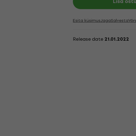
Lisa ost
Esita küsimus
Jaga
Salvesta
Võr
Release date
21.01.2022