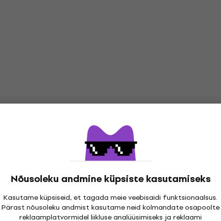
ce
Nõusoleku andmine küpsiste kasutamiseks
 Leuven 1997)
Kasutame küpsiseid, et tagada meie veebisaidi funktsionaalsus.
Pärast nõusoleku andmist kasutame neid kolmandate osapoolte
reklaamplatvormidel liikluse analüüsimiseks ja reklaami