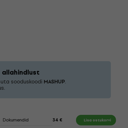
allahindlust
asuta sooduskoodi
MASHUP
.
s.
Dokumendid
34 €
Lisa ostukorvi