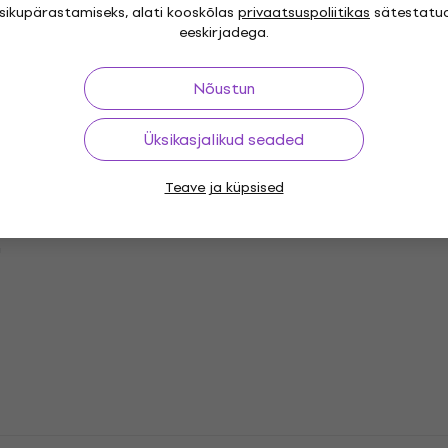
isikupärastamiseks, alati kooskõlas
privaatsuspoliitikas
sätestatu
eeskirjadega.
Nõustun
Üksikasjalikud seaded
hil)
Teave ja küpsised
n