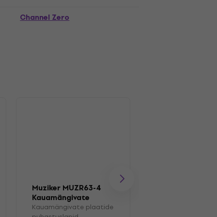
Channel Zero
Muziker MUZR63-4
Muziker MUZR01
Kauamängivate
Pintsel
plaatide
Kauamängivate plaatide
Kauamängivate pl
puhastuslapid
pintsel