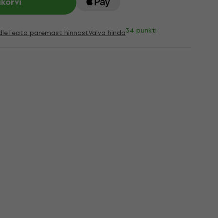
ukorvi
34 punkti
dle
Teata paremast hinnast
Valva hinda