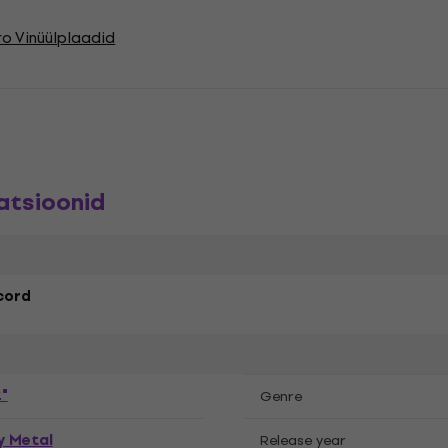
o Vinüülplaadid
atsioonid
cord
"
Genre
y Metal
Release year