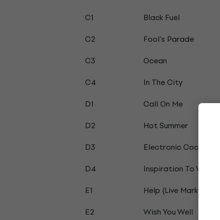
C1
Black Fuel
C2
Fool’s Parade
C3
Ocean
C4
In The City
D1
Call On Me
D2
Hot Summer
D3
Electronic Cocaïne
D4
Inspiration To Violen
E1
Help (Live Marktrock
E2
Wish You Well