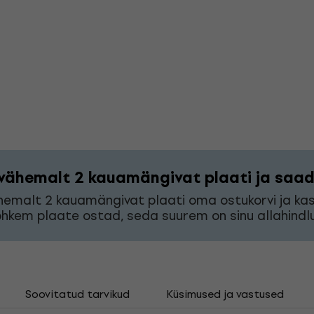
vähemalt 2 kauamängivat plaati ja saad 
hemalt 2 kauamängivat plaati oma ostukorvi ja k
hkem plaate ostad, seda suurem on sinu allahindlu
Soovitatud tarvikud
Küsimused ja vastused