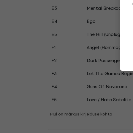
E3
Mental Breakdown
E4
Ego
E5
The Hill (Unplugged)
F1
Angel (Hommage To P
F2
Dark Passenger
F3
Let The Games Begi
F4
Guns Of Navarone
F5
Love / Hate Satelite
Mul on märkus kirjelduse kohta