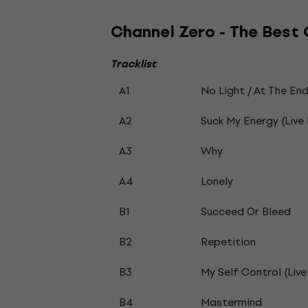
Channel Zero - The Best 
Tracklist
A1
No Light / At The End
A2
Suck My Energy (Live
A3
Why
A4
Lonely
B1
Succeed Or Bleed
B2
Repetition
B3
My Self Control (Live
B4
Mastermind