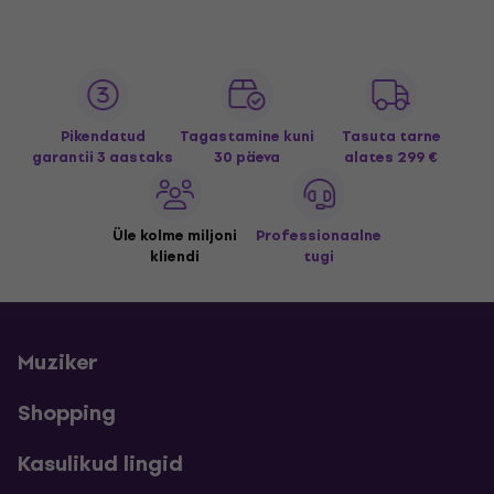
Pikendatud
Tagastamine kuni
Tasuta tarne
garantii 3 aastaks
30 päeva
alates 299 €
Üle kolme miljoni
Professionaalne
kliendi
tugi
Muziker
Shopping
Kasulikud lingid