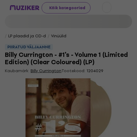
Kõik kategooriad
LP plaadid ja CD-d
Vinüülid
PIIRATUD VÄLJAANNE
Billy Currington - #1's - Volume 1 (Limited
Edition) (Clear Coloured) (LP)
Kaubamärk:
Billy Currington
Tootekood:
1204029