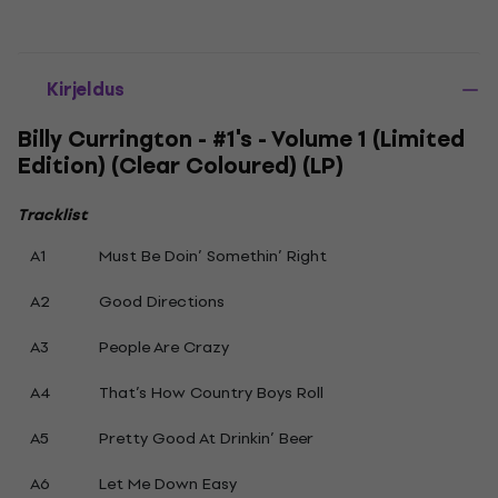
Kirjeldus
Billy Currington - #1's - Volume 1 (Limited
Edition) (Clear Coloured) (LP)
Tracklist
A1
Must Be Doin’ Somethin’ Right
A2
Good Directions
A3
People Are Crazy
A4
That’s How Country Boys Roll
A5
Pretty Good At Drinkin’ Beer
A6
Let Me Down Easy