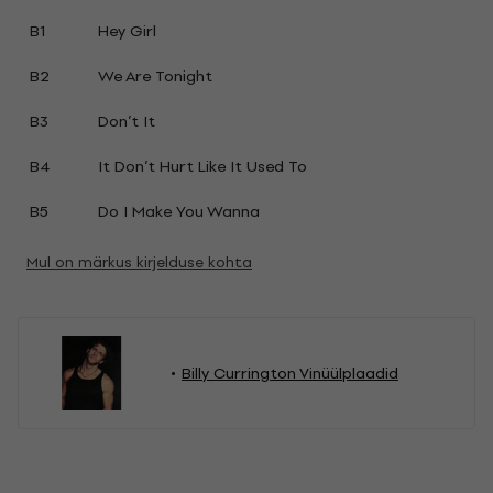
B1
Hey Girl
B2
We Are Tonight
B3
Don’t It
B4
It Don’t Hurt Like It Used To
B5
Do I Make You Wanna
Mul on märkus kirjelduse kohta
Billy Currington Vinüülplaadid