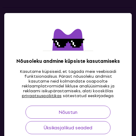
Kontakt
Kontaktandmed
Nõusoleku andmine küpsiste kasutamiseks
Kasutame küpsiseid, et tagada meie veebisaidi
funktsionaalsus. Pärast nõusoleku andmist
kasutame neid kolmandate osapoolte
reklaamplatvormidel liikluse analüüsimiseks ja
reklaami isikupärastamiseks, alati kooskõlas
EE
privaatsuspoliitikas
sätestatud eeskirjadega.
Nõustun
Üksikasjalikud seaded