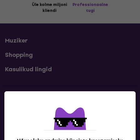
Üle kolme miljoni
Professionaalne
kliendi
tugi
Muziker
Shopping
Kasulikud lingid
Kontakt
Kontaktandmed