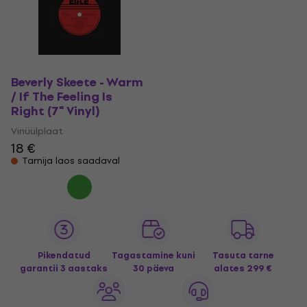
Beverly Skeete - Warm
/ If The Feeling Is
Right (7" Vinyl)
Vinüülplaat
18 €
Tarnija laos saadaval
Pikendatud
Tagastamine kuni
Tasuta tarne
garantii 3 aastaks
30 päeva
alates 299 €