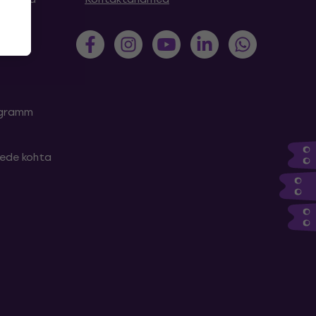
rogramm
tede kohta