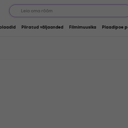
did
lplaadid
Piiratud väljaanded
Filmimuusika
Plaadipoe p