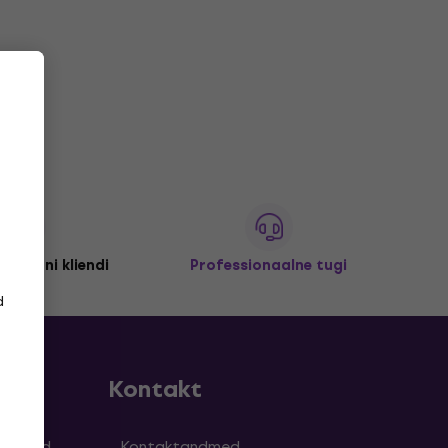
 miljoni kliendi
Professionaalne tugi
d
Kontakt
simused
Kontaktandmed