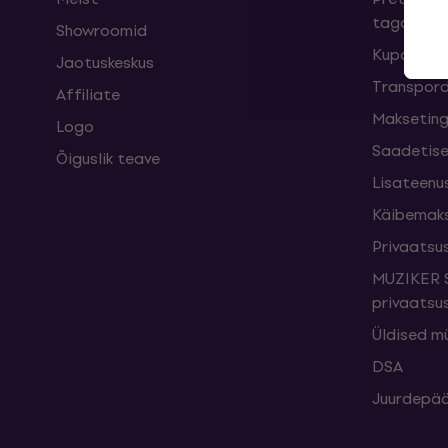
taganemi
Showroomid
Kupongid
Jaotuskeskus
Transpord
Affiliate
Maksetin
Logo
Saadetise
Õiguslik teave
Lisateenu
Käibemak
Privaatsus
MUZIKER S
privaatsus
Üldised m
DSA
Juurdepää