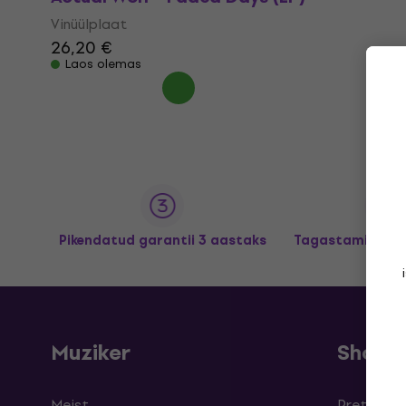
Vinüülplaat
26,20 €
Laos olemas
Pikendatud garantii 3 aastaks
Tagastamine kun
Muziker
Shopp
Meist
Pretensioo