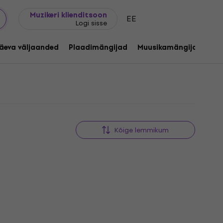
Kingijuhend
FAQ
Muziker Blogi
Muzikeri klienditsoon
EE
Logi sisse
äeva väljaanded
Plaadimängijad
Muusikamängijad
C
Kõige lemmikum