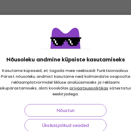
Nõusoleku andmine küpsiste kasutamiseks
Kasutame küpsiseid, et tagada meie veebisaidi funktsionaalsus.
Pärast nõusoleku andmist kasutame neid kolmandate osapoolte
i 30 päeva
Tasuta tarne
alates 299 €
Üle kolme
reklaamplatvormidel liikluse analüüsimiseks ja reklaami
isikupärastamiseks, alati kooskõlas
privaatsuspoliitikas
sätestatu
eeskirjadega.
Nõustun
ing
Kasulikud lingid
Üksikasjalikud seaded
nid ja lepingust
KKK - Korduma kippuvad kü