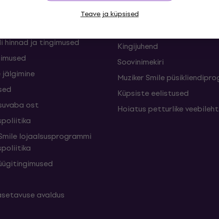
sed
Teave ja küpsised
Muziker Blogi
Muzikeri kinkekaart
i hinnad ja tingimused
Kingijuhend
gimused
Soovinimekiri
 jälgimine
Muziker Smile püsikliendip
sed
Küpsiste eelistused
suvaba ost
Hoiatus petturlike veebileh
poliitika
mile lojaalsusprogrammi
poliitika
üügitingimused
setavuse avaldus