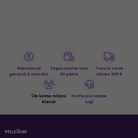
Pikendatud
Tagastamine kuni
Tasuta tarne
garantii 3 aastaks
30 päeva
alates 299 €
Üle kolme miljoni
Professionaalne
kliendi
tugi
Muziker