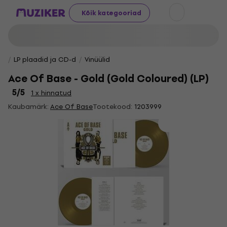
Kõik kategooriad
LP plaadid ja CD-d
Vinüülid
Ace Of Base - Gold (Gold Coloured) (LP)
5
/5
1 x hinnatud
Kaubamärk:
Ace Of Base
Tootekood:
1203999