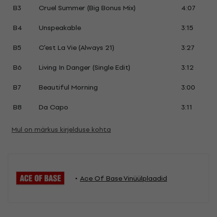
B3
Cruel Summer (Big Bonus Mix)
4:07
B4
Unspeakable
3:15
B5
C'est La Vie (Always 21)
3:27
B6
Living In Danger (Single Edit)
3:12
B7
Beautiful Morning
3:00
B8
Da Capo
3:11
Mul on märkus kirjelduse kohta
Ace Of Base Vinüülplaadid