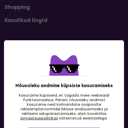
Shopping
Kasulikud lingid
Kontakt
Kontaktandmed
Nõusoleku andmine küpsiste kasutamiseks
Kasutame küpsiseid, et tagada meie veebisaidi
funktsionaalsus. Pärast nõusoleku andmist
kasutame neid kolmandate osapoolte
reklaamplatvormidel liikluse analüüsimiseks ja
reklaami isikupärastamiseks, alati kooskõlas
EE
privaatsuspoliitikas
sätestatud eeskirjadega.