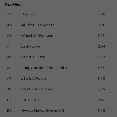
Tracklist
A1
The Sign
3:08
A2
All That She Wants
3:31
A3
Wheel Of Fortune
3:53
A4
Lucky Love
2:54
A5
Beautiful Life
3:39
A6
Happy Nation (Radio Edit)
3:33
A7
Life Is A Flower
3:45
A8
Don't Turn Around
3:49
B1
Hallo Hallo
2:52
B2
Always Have, Always Will
3:45