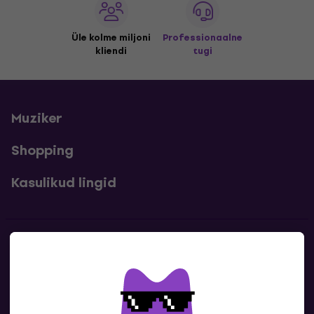
Üle kolme miljoni
Professionaalne
kliendi
tugi
Muziker
Shopping
Kasulikud lingid
Kontakt
Kontaktandmed