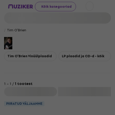
Kõik kategooriad
Tim O'Brien
Tim O'Brien Vinüülplaadid
LP plaadid ja CD-d - kõik
1 – 1 /
1 tootest
Filtreeri
PIIRATUD VÄLJAANNE