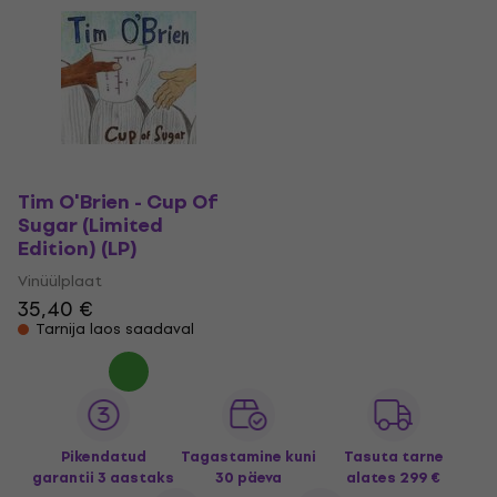
Tim O'Brien - Cup Of
Sugar (Limited
Edition) (LP)
Vinüülplaat
35,40 €
Tarnija laos saadaval
Pikendatud
Tagastamine kuni
Tasuta tarne
garantii 3 aastaks
30 päeva
alates 299 €