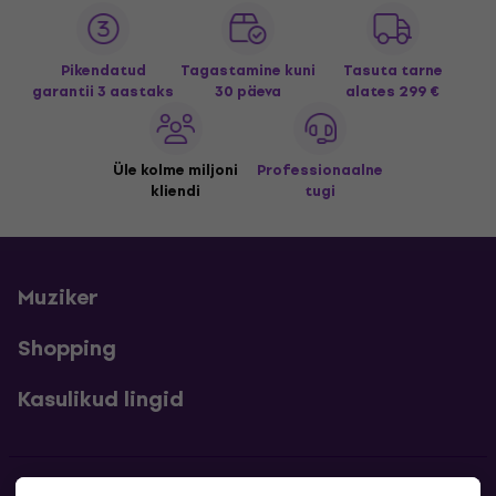
Pikendatud
Tagastamine kuni
Tasuta tarne
garantii 3 aastaks
30 päeva
alates 299 €
Üle kolme miljoni
Professionaalne
kliendi
tugi
Muziker
Shopping
Kasulikud lingid