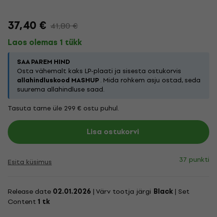
37,40 €
41,80 €
Laos olemas 1 tükk
SAA PAREM HIND
Osta vähemalt kaks LP-plaati ja sisesta ostukorvis
allahindluskood MASHUP
. Mida rohkem asju ostad, seda
suurema allahindluse saad.
Tasuta tarne üle 299 € ostu puhul.
Lisa ostukorvi
37 punkti
Esita küsimus
Release date
02.01.2026
| Värv tootja järgi
Black
| Set
Content
1 tk