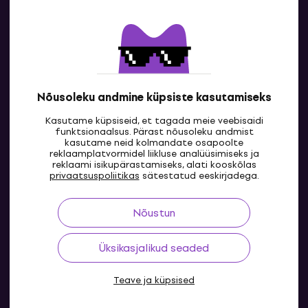
Kontakt
Kontaktandmed
Nõusoleku andmine küpsiste kasutamiseks
Kasutame küpsiseid, et tagada meie veebisaidi
funktsionaalsus. Pärast nõusoleku andmist
kasutame neid kolmandate osapoolte
reklaamplatvormidel liikluse analüüsimiseks ja
reklaami isikupärastamiseks, alati kooskõlas
EE
privaatsuspoliitikas
sätestatud eeskirjadega.
Nõustun
Üksikasjalikud seaded
Teave ja küpsised
© 2004-2026 MUZIKER a.s.