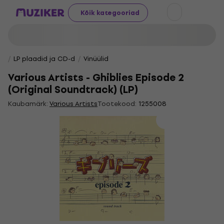
Kõik kategooriad
LP plaadid ja CD-d
Vinüülid
Various Artists - Ghiblies Episode 2
(Original Soundtrack) (LP)
Kaubamärk:
Various Artists
Tootekood:
1255008