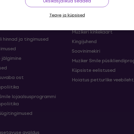
Üksikasjalikud seaded
nid ja lepingust
KKK - Korduma kippuvad kü
Teave ja küpsised
sed
Muziker Blogi
Muzikeri kinkekaart
i hinnad ja tingimused
Kingijuhend
gimused
Soovinimekiri
 jälgimine
Muziker Smile püsikliendip
sed
Küpsiste eelistused
suvaba ost
Hoiatus petturlike veebileh
poliitika
mile lojaalsusprogrammi
poliitika
üügitingimused
setavuse avaldus