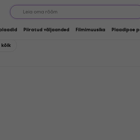
lplaadid
Piiratud väljaanded
Filmimuusika
Plaadipoe p
 kõik