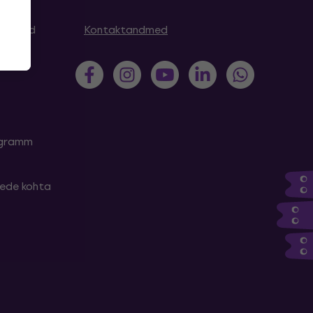
simused
Kontaktandmed
rogramm
tede kohta