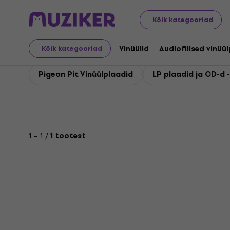
Pigeon Pit
Kõik kategooriad
Vinüülid
Audiofiilsed vinüü
Kõik kategooriad
Pigeon Pit Vinüülplaadid
LP plaadid ja CD-d -
1 – 1 /
1 tootest