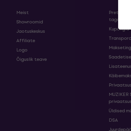
Meist
Pretensioo
taganemi
Showroomid
Kupongid
Jaotuskeskus
Transpord
Affiliate
Maksetin
Logo
Saadetise
Õiguslik teave
Lisateenu
Käibemak
Privaatsus
MUZIKER S
privaatsus
Üldised m
DSA
Juurdepää