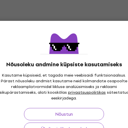
Nõusoleku andmine küpsiste kasutamiseks
Kasutame küpsiseid, et tagada meie veebisaidi funktsionaalsus.
Pärast nõusoleku andmist kasutame neid kolmandate osapoolte
reklaamplatvormidel liikluse analüüsimiseks ja reklaami
i 30 päeva
Tasuta tarne
alates 299 €
Üle kolme
isikupärastamiseks, alati kooskõlas
privaatsuspoliitikas
sätestatu
eeskirjadega.
Nõustun
ing
Kasulikud lingid