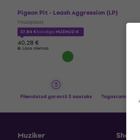
Pigeon Pit - Leash Aggression (LP)
Vinüülplaat
37,84 €
koodiga
MUZMUZ-5
40,28 €
Laos olemas
Pikendatud garantii 3 aastaks
Tagastamine kun
Muziker
Shopp