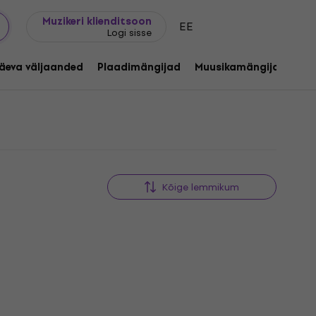
Kingijuhend
FAQ
Muziker Blogi
Muzikeri klienditsoon
EE
Logi sisse
äeva väljaanded
Plaadimängijad
Muusikamängijad
C
Kõige lemmikum