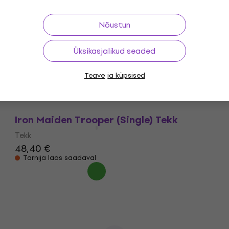
Laos olemas
Nõustun
Üksikasjalikud seaded
Pink Floyd 1973 Live (Double) Tekk
Tekk
Teave ja küpsised
65,10 €
Teel
Iron Maiden Trooper (Single) Tekk
Tekk
48,40 €
Tarnija laos saadaval