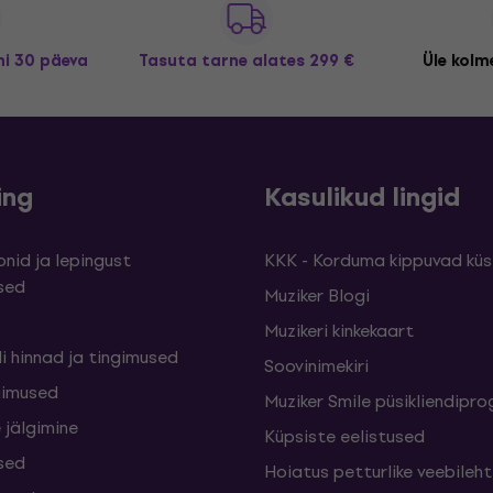
i 30 päeva
Tasuta tarne
alates 299 €
Üle kolme
ing
Kasulikud lingid
nid ja lepingust
KKK - Korduma kippuvad kü
sed
Muziker Blogi
Muzikeri kinkekaart
i hinnad ja tingimused
Soovinimekiri
gimused
Muziker Smile püsikliendip
 jälgimine
Küpsiste eelistused
sed
Hoiatus petturlike veebileh