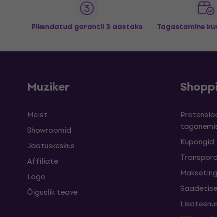
Pikendatud garantii 3 aastaks
Tagastamine kun
Muziker
Shopp
Meist
Pretensioo
taganemi
Showroomid
Kupongid
Jaotuskeskus
Transpord
Affiliate
Maksetin
Logo
Saadetise
Õiguslik teave
Lisateenu