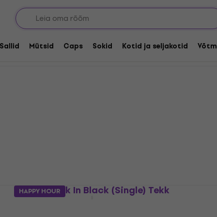
Sallid
Mütsid
Caps
Sokid
Kotid ja seljakotid
Võtm
AC/DC Back In Black (Single) Tekk
HAPPY HOUR
Tekk
5
/5