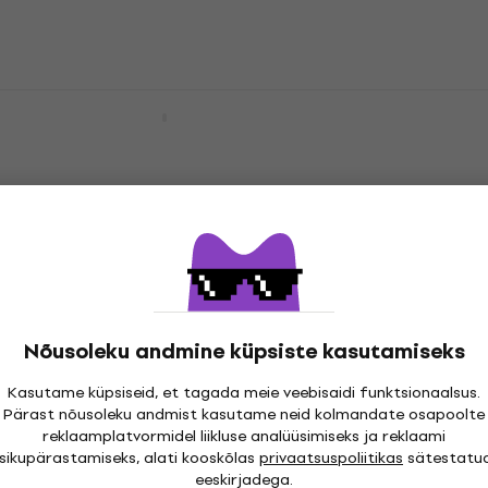
Laos olemas
Queen Crest (Single) Tekk
Tekk
46,90 €
Laos olemas
Joy Division Unknown Pleasures (Double)
Tekk
Tekk
Nõusoleku andmine küpsiste kasutamiseks
63,90 €
Laos olemas
Kasutame küpsiseid, et tagada meie veebisaidi funktsionaalsus.
The Beatles Sgt Pepper (Single) Tekk
Pärast nõusoleku andmist kasutame neid kolmandate osapoolte
reklaamplatvormidel liikluse analüüsimiseks ja reklaami
Tekk
isikupärastamiseks, alati kooskõlas
privaatsuspoliitikas
sätestatu
46,90 €
eeskirjadega.