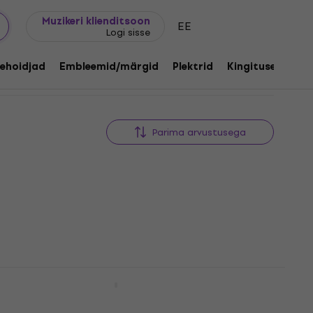
Kingijuhend
FAQ
Muziker Blogi
Muzikeri klienditsoon
EE
Logi sisse
ehoidjad
Embleemid/märgid
Plektrid
Kingitused
Mu
Parima arvustusega
Iron Maiden Trooper (Double) Tekk
Tekk