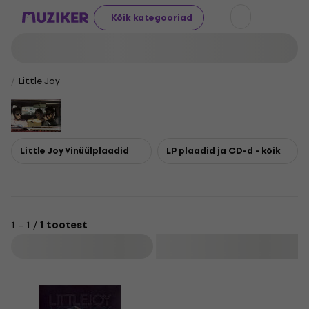
Kõik kategooriad
Little Joy
Little Joy Vinüülplaadid
LP plaadid ja CD-d - kõik
1 – 1 /
1 tootest
Filtreeri