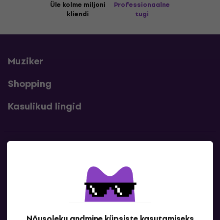
Üle kolme miljoni
Professionaalne
kliendi
tugi
Muziker
Shopping
Kasulikud lingid
Kontakt
Kontaktandmed
Nõusoleku andmine küpsiste kasutamiseks