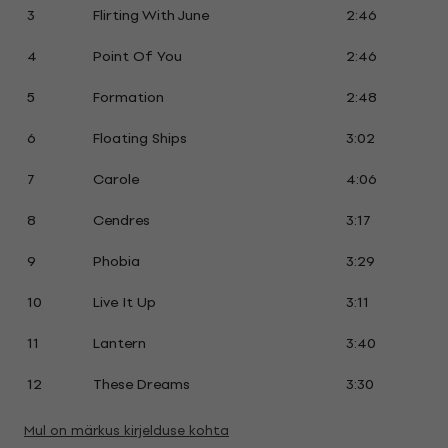
3
Flirting With June
2:46
4
Point Of You
2:46
5
Formation
2:48
6
Floating Ships
3:02
7
Carole
4:06
8
Cendres
3:17
9
Phobia
3:29
10
Live It Up
3:11
11
Lantern
3:40
12
These Dreams
3:30
Mul on märkus kirjelduse kohta