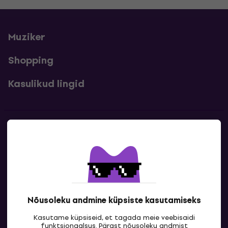
Muziker
Shopping
Kasulikud lingid
Kontakt
Kontaktandmed
Nõusoleku andmine küpsiste kasutamiseks
Kasutame küpsiseid, et tagada meie veebisaidi
funktsionaalsus. Pärast nõusoleku andmist