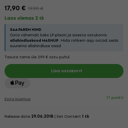
17,90 €
19,90 €
Laos olemas 2 tk
SAA PAREM HIND
Osta vähemalt kaks LP-plaati ja sisesta ostukorvis
allahindluskood MASHUP
. Mida rohkem asju ostad, seda
suurema allahindluse saad.
Tasuta tarne üle 299 € ostu puhul.
Lisa ostukorvi
17 punkti
Esita küsimus
Release date
29.06.2018
| Set Content
1 tk