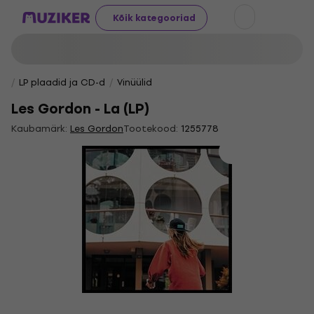
Kõik kategooriad
LP plaadid ja CD-d
Vinüülid
Les Gordon - La (LP)
Kaubamärk:
Les Gordon
Tootekood:
1255778