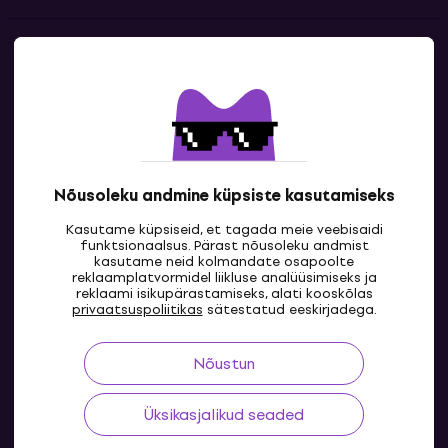
Kontakt
Kontaktandmed
Nõusoleku andmine küpsiste kasutamiseks
Kasutame küpsiseid, et tagada meie veebisaidi
funktsionaalsus. Pärast nõusoleku andmist
kasutame neid kolmandate osapoolte
reklaamplatvormidel liikluse analüüsimiseks ja
reklaami isikupärastamiseks, alati kooskõlas
EE
privaatsuspoliitikas
sätestatud eeskirjadega.
Nõustun
Üksikasjalikud seaded