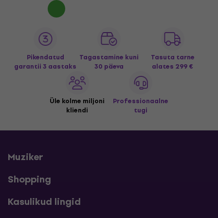
Pikendatud
Tagastamine kuni
Tasuta tarne
garantii 3 aastaks
30 päeva
alates 299 €
Üle kolme miljoni
Professionaalne
kliendi
tugi
Muziker
Shopping
Kasulikud lingid