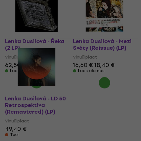
Lenka Dusilová - Řeka
Lenka Dusilová - Mezi
(2 LP)
Světy (Reissue) (LP)
Vinüülplaat
Vinüülplaat
62,50 €
16,60 €
18,40 €
Laos olemas
Laos olemas
Lenka Dusilová - LD 50
Retrospektiva
(Remastered) (LP)
Vinüülplaat
49,40 €
Teel