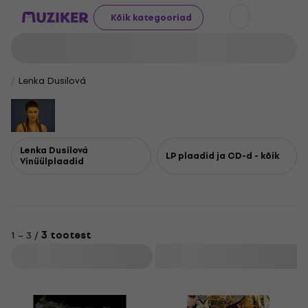
Kõik kategooriad
Lenka Dusilová
Lenka Dusilová
LP plaadid ja CD-d - kõik
Vinüülplaadid
1 – 3 /
3 tootest
Filtreeri