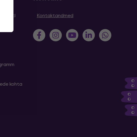
simused
Kontaktandmed
rogramm
tede kohta