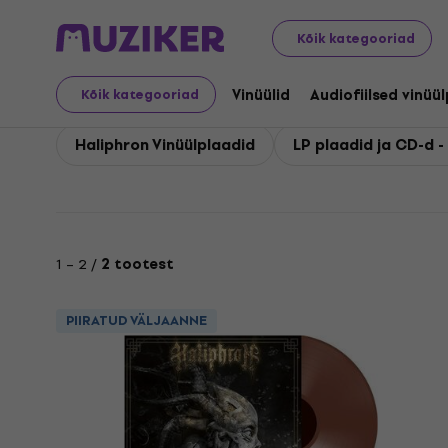
Haliphron
Kõik kategooriad
Vinüülid
Audiofiilsed vinüü
Kõik kategooriad
Haliphron Vinüülplaadid
LP plaadid ja CD-d -
1 – 2 /
2 tootest
PIIRATUD VÄLJAANNE