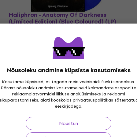
Haliphron - Anatomy Of Darkness
(Limited Edition) (Blue Coloured) (LP)
Vinüülplaat
27,40 €
Tarnija laos saadaval
Nõusoleku andmine küpsiste kasutamiseks
Kasutame küpsiseid, et tagada meie veebisaidi funktsionaalsus.
Pärast nõusoleku andmist kasutame neid kolmandate osapoolte
reklaamplatvormidel liikluse analüüsimiseks ja reklaami
i 30 päeva
Tasuta tarne
alates 299 €
Üle kolme
isikupärastamiseks, alati kooskõlas
privaatsuspoliitikas
sätestatu
eeskirjadega.
Nõustun
ing
Kasulikud lingid