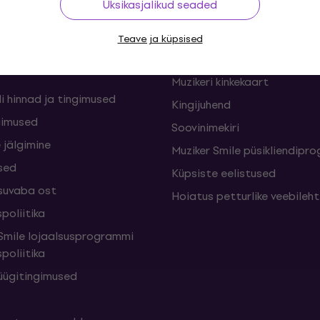
Üksikasjalikud seaded
nid ja lepingust
KKK - Korduma kippuvad kü
Teave ja küpsised
sed
Muziker Blogi
Muzikeri kinkekaart
i hinnad ja tingimused
Kingijuhend
gimused
Soovinimekiri
 jälgimine
Muziker Smile püsikliendip
sed
Küpsiste eelistused
suvaba ost
Hoiatus petturlike veebileh
poliitika
mile lojaalsusprogrammi
poliitika
üügitingimused