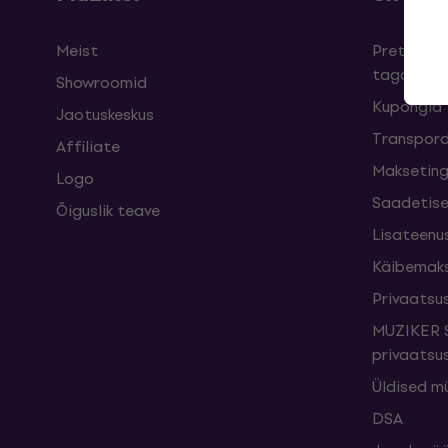
Meist
Pretensioo
taganemi
Showroomid
Kupongid
Jaotuskeskus
Transpord
Affiliate
Maksetin
Logo
Saadetise
Õiguslik teave
Lisateenu
Käibemak
Privaatsus
MUZIKER S
privaatsus
Üldised m
DSA