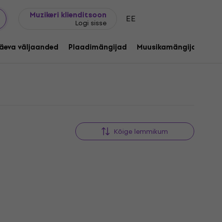
Kingijuhend
FAQ
Muziker Blogi
Muzikeri klienditsoon
EE
Logi sisse
äeva väljaanded
Plaadimängijad
Muusikamängijad
C
Kõige lemmikum