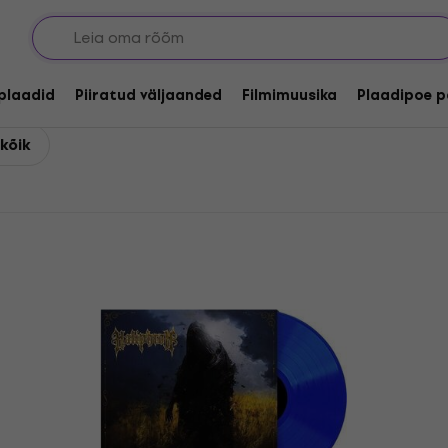
lplaadid
Piiratud väljaanded
Filmimuusika
Plaadipoe p
 kõik