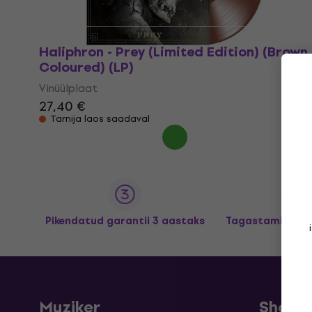
Haliphron - Prey (Limited Edition) (Brown
Coloured) (LP)
Vinüülplaat
27,40 €
Tarnija laos saadaval
Pikendatud garantii 3 aastaks
Tagastamine kun
Muziker
Shopp