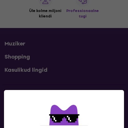
Üle kolme miljoni
Professionaalne
kliendi
tugi
Muziker
Shopping
Kasulikud lingid
Kontakt
Kontaktandmed