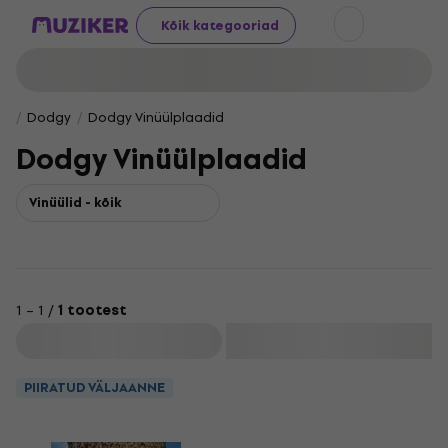
Kõik kategooriad
Dodgy
Dodgy Vinüülplaadid
Dodgy Vinüülplaadid
Vinüülid - kõik
1 – 1 /
1 tootest
Filtreeri
PIIRATUD VÄLJAANNE