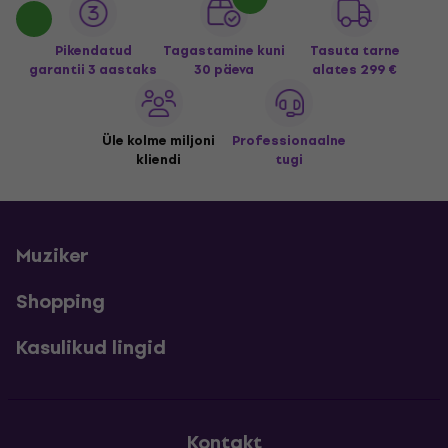
Pikendatud
Tagastamine kuni
Tasuta tarne
garantii 3 aastaks
30 päeva
alates 299 €
Üle kolme miljoni
Professionaalne
kliendi
tugi
Muziker
Shopping
Kasulikud lingid
Kontakt