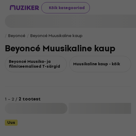
Kõik kategooriad
Beyoncé
Beyoncé Muusikaline kaup
Beyoncé Muusikaline kaup
Beyoncé Muusika- ja
Muusikaline kaup - kõik
filmiteemalised T-särgid
1 – 2 /
2 tootest
Filtreeri
Uus