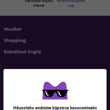
Üle kolme miljoni
Professionaalne
kliendi
tugi
Muziker
Shopping
Kasulikud lingid
Kontakt
Kontaktandmed
Nõusoleku andmine küpsiste kasutamiseks