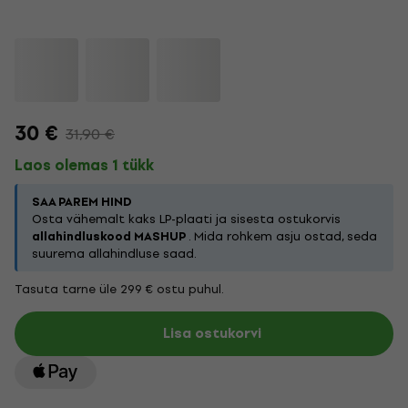
30 €
31,90 €
Laos olemas 1 tükk
SAA PAREM HIND
Osta vähemalt kaks LP-plaati ja sisesta ostukorvis
allahindluskood MASHUP
. Mida rohkem asju ostad, seda
suurema allahindluse saad.
Tasuta tarne üle 299 € ostu puhul.
Lisa ostukorvi