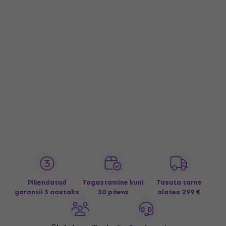
Pikendatud
Tagastamine kuni
Tasuta tarne
garantii 3 aastaks
30 päeva
alates 299 €