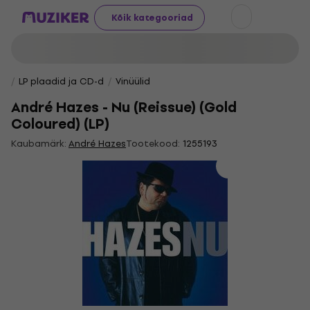
Kõik kategooriad
LP plaadid ja CD-d
Vinüülid
André Hazes - Nu (Reissue) (Gold
Coloured) (LP)
Kaubamärk:
André Hazes
Tootekood:
1255193