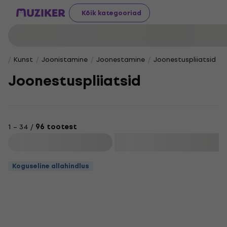
Kõik kategooriad
Kunst
Joonistamine
Joonestamine
Joonestuspliiatsid
Joonestuspliiatsid
1 – 34 /
96 tootest
Filtreeri
Koguseline allahindlus