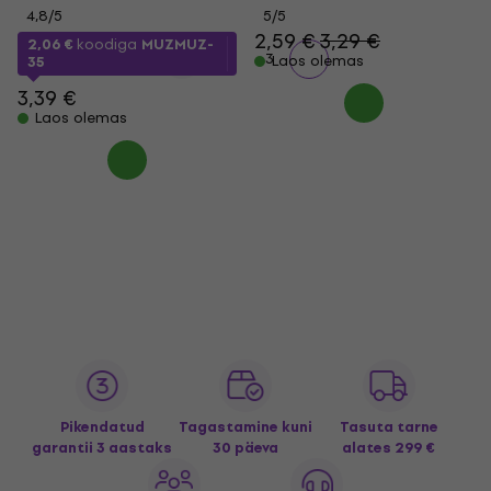
4,8
/5
5
/5
2,59 €
3,29 €
2,06 €
koodiga
MUZMUZ-
1
2
3
Laos olemas
35
3,39 €
Laos olemas
Pikendatud
Tagastamine kuni
Tasuta tarne
garantii 3 aastaks
30 päeva
alates 299 €