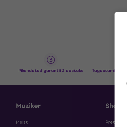
Pikendatud garantii 3 aastaks
Tagastamine kun
Muziker
Shopp
Meist
Pretensioo