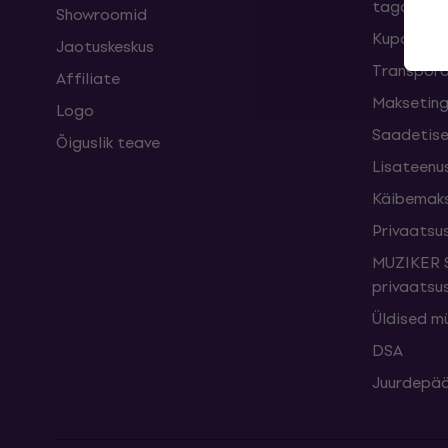
taganemi
Showroomid
Kupongid
Jaotuskeskus
Transpord
Affiliate
Maksetin
Logo
Saadetise
Õiguslik teave
Lisateenu
Käibemak
Privaatsus
MUZIKER S
privaatsus
Üldised m
DSA
Juurdepää