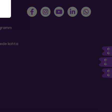
rogramm
tede kohta