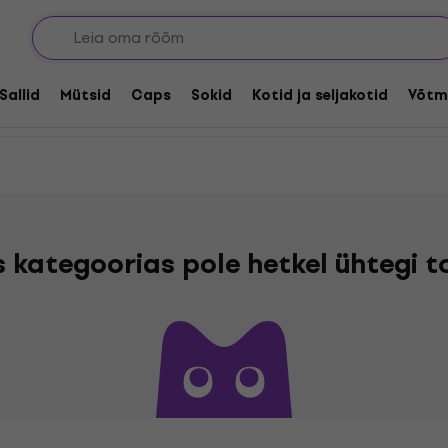
Sallid
Mütsid
Caps
Sokid
Kotid ja seljakotid
Võtm
s kategoorias pole hetkel ühtegi 