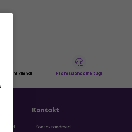
 miljoni kliendi
Professionaalne tugi
d
Kontakt
simused
Kontaktandmed