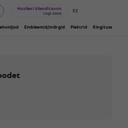
Kingijuhend
FAQ
Muziker Blogi
Muzikeri klienditsoon
EE
Logi sisse
ehoidjad
Embleemid/märgid
Plektrid
Kingitused
Mu
toodet