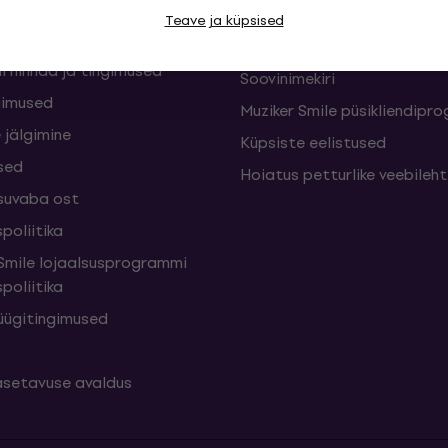
sed
Muziker Blogi
Teave ja küpsised
Muzikeri kinkekaart
i hinnad ja tingimused
Soovinimekiri
gimused
Muziker Smile püsikliendip
 jälgimine
Küpsiste eelistused
sed
Hoiatus petturlike veebileh
suvaba ost
poliitika
mile lojaalsusprogrammi
poliitika
üügitingimused
setavuse avaldus