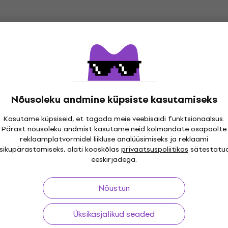
Nõusoleku andmine küpsiste kasutamiseks
Kasutame küpsiseid, et tagada meie veebisaidi funktsionaalsus.
i 30 päeva
Tasuta tarne
alates 299 €
Üle kolme
Pärast nõusoleku andmist kasutame neid kolmandate osapoolte
reklaamplatvormidel liikluse analüüsimiseks ja reklaami
isikupärastamiseks, alati kooskõlas
privaatsuspoliitikas
sätestatu
eeskirjadega.
ing
Kasulikud lingid
Nõustun
Üksikasjalikud seaded
nid ja lepingust
KKK - Korduma kippuvad kü