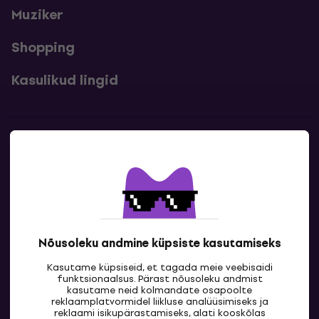
Muziker
Shopping
Kasulikud lingid
Kontakt
Kontaktandmed
Nõusoleku andmine küpsiste kasutamiseks
Kasutame küpsiseid, et tagada meie veebisaidi
funktsionaalsus. Pärast nõusoleku andmist
kasutame neid kolmandate osapoolte
reklaamplatvormidel liikluse analüüsimiseks ja
reklaami isikupärastamiseks, alati kooskõlas