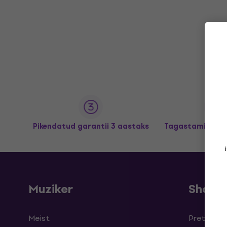
Pikendatud garantii 3 aastaks
Tagastamine kun
Muziker
Shopp
Meist
Pretensioo