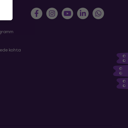
rogramm
tede kohta