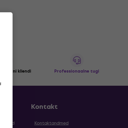
 miljoni kliendi
Professionaalne tugi
d
Kontakt
simused
Kontaktandmed