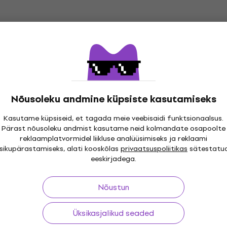
Nõusoleku andmine küpsiste kasutamiseks
Kasutame küpsiseid, et tagada meie veebisaidi funktsionaalsus.
i 30 päeva
Tasuta tarne
alates 299 €
Üle kolme
Pärast nõusoleku andmist kasutame neid kolmandate osapoolte
reklaamplatvormidel liikluse analüüsimiseks ja reklaami
isikupärastamiseks, alati kooskõlas
privaatsuspoliitikas
sätestatu
eeskirjadega.
ing
Kasulikud lingid
Nõustun
Üksikasjalikud seaded
nid ja lepingust
KKK - Korduma kippuvad kü