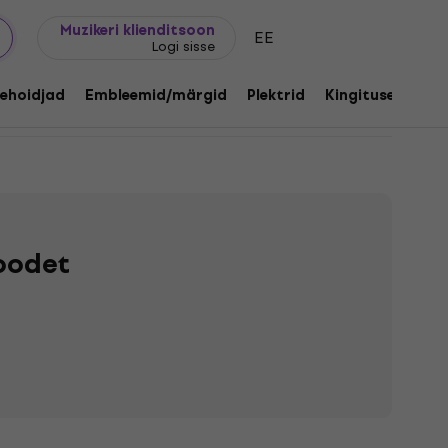
Kingijuhend
FAQ
Muziker Blogi
Muzikeri klienditsoon
EE
Logi sisse
ehoidjad
Embleemid/märgid
Plektrid
Kingitused
Mu
toodet