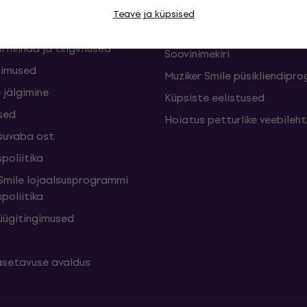
sed
Muziker Blogi
Teave ja küpsised
Muzikeri kinkekaart
i hinnad ja tingimused
Soovinimekiri
gimused
Muziker Smile püsikliendip
 jälgimine
Küpsiste eelistused
sed
Hoiatus petturlike veebileh
suvaba ost
poliitika
mile lojaalsusprogrammi
poliitika
üügitingimused
setavuse avaldus