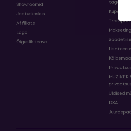
taganemi
Showroomid
Kupongid
Jaotuskeskus
Transpord
Affiliate
Maksetin
Logo
Saadetise
Õiguslik teave
Lisateenu
Käibemak
Privaatsus
MUZIKER S
privaatsus
Üldised m
DSA
Juurdepää