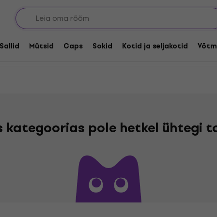
Sallid
Mütsid
Caps
Sokid
Kotid ja seljakotid
Võtm
s kategoorias pole hetkel ühtegi 