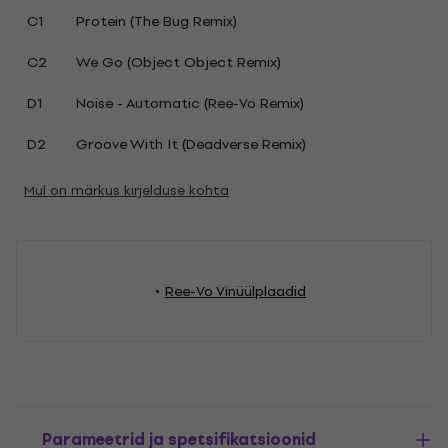
C1
Protein (The Bug Remix)
C2
We Go (Object Object Remix)
D1
Noise - Automatic (Ree-Vo Remix)
D2
Groove With It (Deadverse Remix)
Mul on märkus kirjelduse kohta
Ree-Vo Vinüülplaadid
Parameetrid ja spetsifikatsioonid