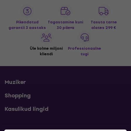
Pikendatud
Tagastamine kuni
Tasuta tarne
garantii 3 aastaks
30 päeva
alates 299 €
Üle kolme miljoni
Professionaalne
kliendi
tugi
Muziker
Shopping
Kasulikud lingid