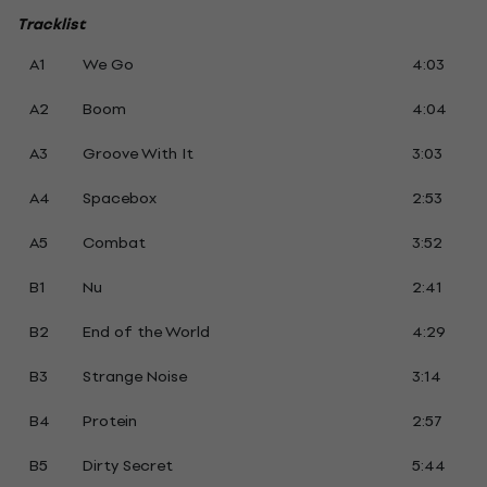
Tracklist
A1
We Go
4:03
A2
Boom
4:04
A3
Groove With It
3:03
A4
Spacebox
2:53
A5
Combat
3:52
B1
Nu
2:41
B2
End of the World
4:29
B3
Strange Noise
3:14
B4
Protein
2:57
B5
Dirty Secret
5:44