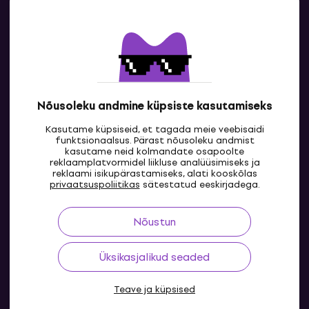
Kontakt
Kontaktandmed
Nõusoleku andmine küpsiste kasutamiseks
Kasutame küpsiseid, et tagada meie veebisaidi
funktsionaalsus. Pärast nõusoleku andmist
kasutame neid kolmandate osapoolte
reklaamplatvormidel liikluse analüüsimiseks ja
reklaami isikupärastamiseks, alati kooskõlas
EE
privaatsuspoliitikas
sätestatud eeskirjadega.
Nõustun
Üksikasjalikud seaded
Teave ja küpsised