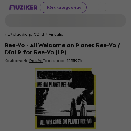
Kõik kategooriad
LP plaadid ja CD-d
Vinüülid
Ree-Vo - All Welcome on Planet Ree-Vo /
Dial R for Ree-Vo (LP)
Kaubamärk:
Ree-Vo
Tootekood:
1255976