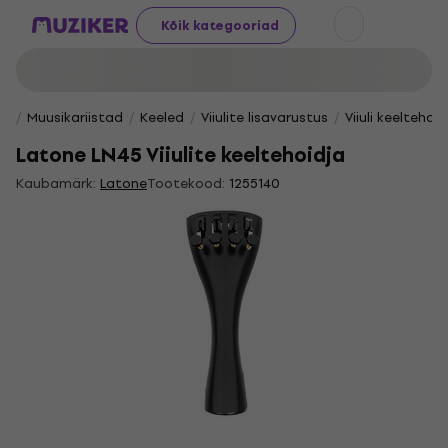
Kõik kategooriad
Muusikariistad
Keeled
Viiulite lisavarustus
Viiuli keeltehoi
Latone LN45 Viiulite keeltehoidja
Kaubamärk:
Latone
Tootekood:
1255140