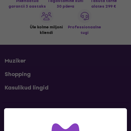
Pikendatud
Tagastamine kuni
Tasuta tarne
garantii 3 aastaks
30 päeva
alates 299 €
Üle kolme miljoni
Professionaalne
kliendi
tugi
Muziker
Shopping
Kasulikud lingid
Kontakt
Kontaktandmed