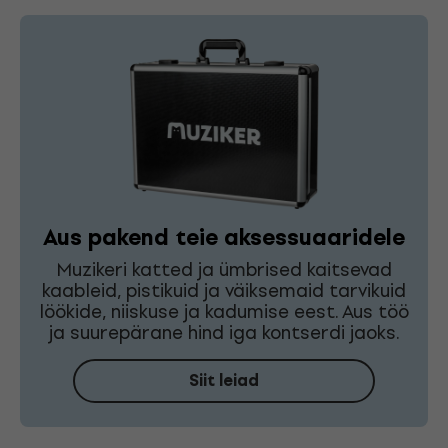
Aus pakend teie aksessuaaridele
Muzikeri katted ja ümbrised kaitsevad
kaableid, pistikuid ja väiksemaid tarvikuid
löökide, niiskuse ja kadumise eest. Aus töö
ja suurepärane hind iga kontserdi jaoks.
Siit leiad