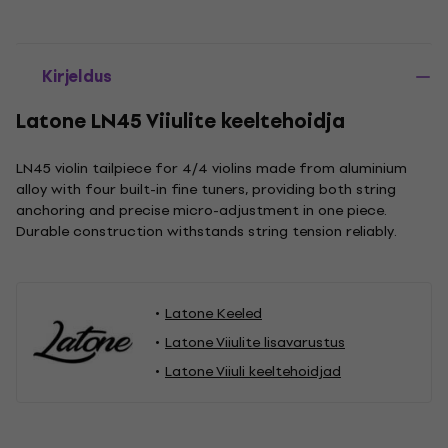
Kirjeldus
Latone LN45 Viiulite keeltehoidja
LN45 violin tailpiece for 4/4 violins made from aluminium
alloy with four built-in fine tuners, providing both string
anchoring and precise micro-adjustment in one piece.
Durable construction withstands string tension reliably.
Latone Keeled
Latone Viiulite lisavarustus
Latone Viiuli keeltehoidjad