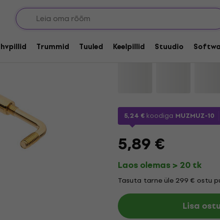
atoed
Latone LN41 Viiuli l
hvpillid
Trummid
Tuuled
Keelpillid
Stuudio
Softwa
Kaubamärk:
Latone
Tootekood
5,24 €
koodiga
MUZMUZ-10
5,89 €
Laos olemas > 20 tk
Tasuta tarne üle 299 € ostu pu
Lisa ost