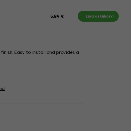
5,89 €
Lisa ostukorvi
nish. Easy to install and provides a
oed