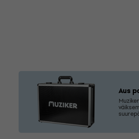
Aus p
Muziker
väiksem
suurepä