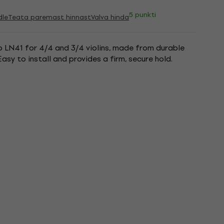
5 punkti
dle
Teata paremast hinnast
Valva hinda
 LN41 for 4/4 and 3/4 violins, made from durable
Easy to install and provides a firm, secure hold.