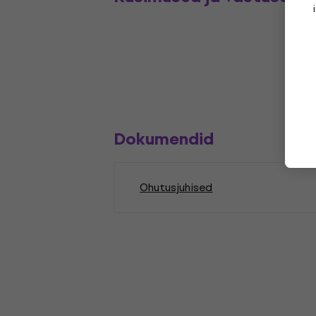
Dokumendid
Ohutusjuhised