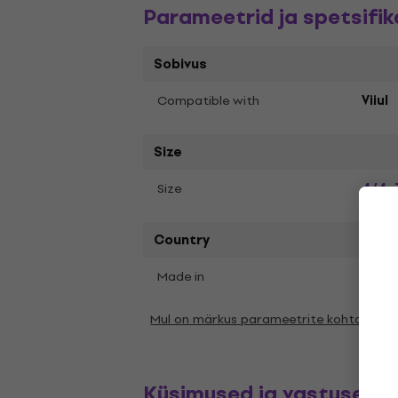
Parameetrid ja spetsifik
Sobivus
Compatible with
Viiul
Size
4/4
Size
,
Country
Made in
Chin
Mul on märkus parameetrite kohta
Küsimused ja vastused