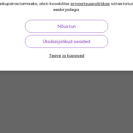
isikupärastamiseks, alati kooskõlas
privaatsuspoliitikas
sätestatu
eeskirjadega.
Nõustun
Üksikasjalikud seaded
Teave ja küpsised