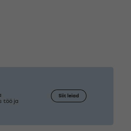
a
Siit leiad
s töö ja