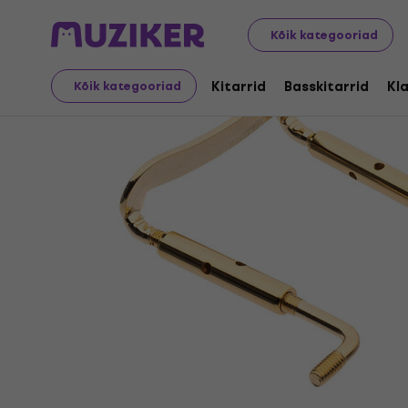
Muusikariistad
Keeled
Viiulite lisavarustus
Viiuli lõu
Kõik kategooriad
Kitarrid
Basskitarrid
Kla
Kõik kategooriad