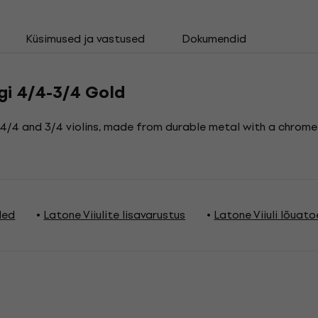
Küsimused ja vastused
Dokumendid
ugi 4/4-3/4 Gold
/4 and 3/4 violins, made from durable metal with a chrome fi
led
Latone Viiulite lisavarustus
Latone Viiuli lõuat