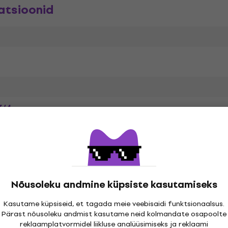
atsioonid
3/4
a
Nõusoleku andmine küpsiste kasutamiseks
Kasutame küpsiseid, et tagada meie veebisaidi funktsionaalsus.
Pärast nõusoleku andmist kasutame neid kolmandate osapoolte
reklaamplatvormidel liikluse analüüsimiseks ja reklaami