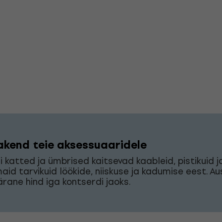
akend teie aksessuaaridele
i katted ja ümbrised kaitsevad kaableid, pistikuid j
aid tarvikuid löökide, niiskuse ja kadumise eest. Au
rane hind iga kontserdi jaoks.