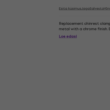
Esita küsimus
Jaga
Salvesta
Võr
Replacement chinrest clamp
metal with a chrome finish. 
Loe edasi