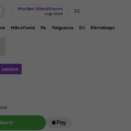
Kingijuhend
FAQ
Muziker Blogi
Muzikeri klienditsoon
EE
Logi sisse
õuatugi 4/4-3/4 Gold
re
Mikrofonid
PA
Valgustus
DJ
Kõrvaklapid
Aud
:
1255135
Lunasta
hul.
ukorvi