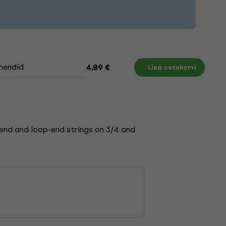
mendid
4,89 €
Lisa ostukorvi
-end and loop-end strings on 3/4 and