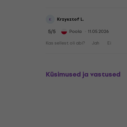
Krzysztof L.
K
5
/5
Poola
11.05.2026
Kas sellest oli abi?
Jah
Ei
Küsimused ja vastused