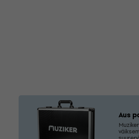
Aus p
Muziker
väiksem
suurepä