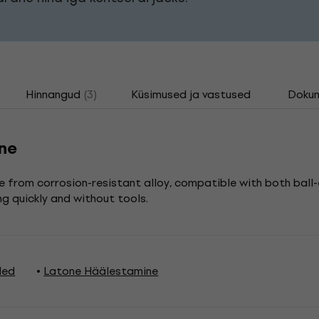
Hinnangud
(3)
Küsimused ja vastused
Doku
ne
de from corrosion-resistant alloy, compatible with both ball
ng quickly and without tools.
led
Latone Häälestamine