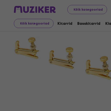
Muusikariistad
Keeled
Häälestamine
Kõik kategooriad
Kitarrid
Basskitarrid
Kla
Kõik kategooriad