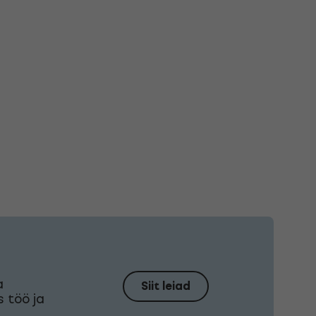
a
Siit leiad
s töö ja