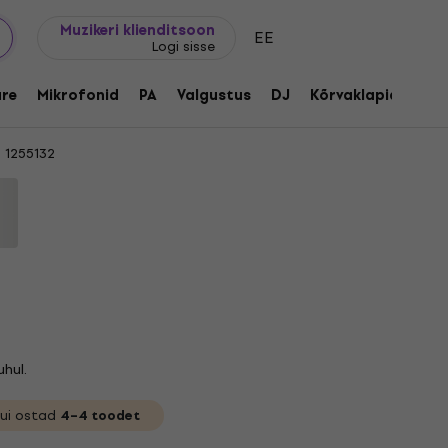
Kingijuhend
FAQ
Muziker Blogi
Muzikeri klienditsoon
EE
Logi sisse
tamine
re
Mikrofonid
PA
Valgustus
DJ
Kõrvaklapid
Aud
:
1255132
hul.
 kui ostad
4–4 toodet