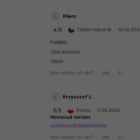
Klient
K
4
/5
Tšehhi Vabariik
15.06.202
Funkční.
Tõlgi arvustus
Teata
Kas sellest oli abi?
Jah
Ei
Krzysztof L.
K
5
/5
Poola
11.05.2026
Hinnatud variant
Latone LN15 Häälestamine
Kas sellest oli abi?
Jah
Ei