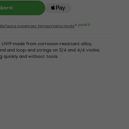
ukorvi
4 punkti
dle
Teata paremast hinnast
Valva hinda
rs LN19 made from corrosion-resistant alloy,
nd and loop-end strings on 3/4 and 4/4 violins.
g quickly and without tools.