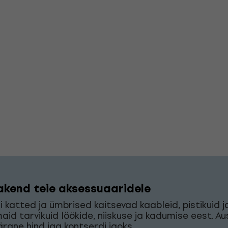
akend teie aksessuaaridele
i katted ja ümbrised kaitsevad kaableid, pistikuid j
aid tarvikuid löökide, niiskuse ja kadumise eest. Au
rane hind iga kontserdi jaoks.