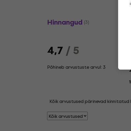
Hinnangud
(3)
4,7
/ 5
Põhineb arvustuste arvul: 3
Kõik arvustused pärinevad kinnitatud k