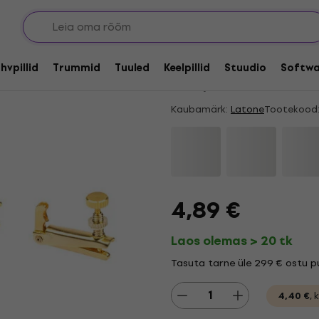
Koguseline allahindlus
Latone LN19 Hääles
hvpillid
Trummid
Tuuled
Keelpillid
Stuudio
Softwa
4,65
/5
3 x hinnatud
Kaubamärk:
Latone
Tootekood
4,89 €
Laos olemas > 20 tk
Tasuta tarne üle 299 € ostu pu
4,40 €
,