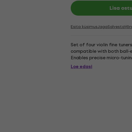
Lisa ost
Esita küsimus
Jaga
Salvesta
Võr
Set of four violin fine tune
compatible with both ball-e
Enables precise micro-tunin
Loe edasi