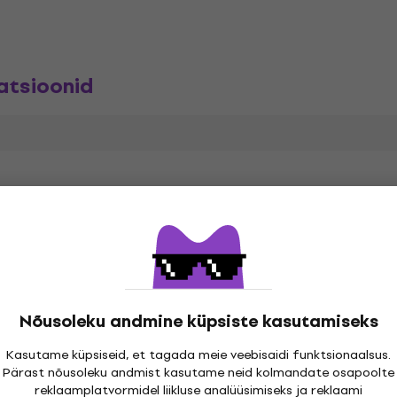
atsioonid
3/4
Nõusoleku andmine küpsiste kasutamiseks
a
Kasutame küpsiseid, et tagada meie veebisaidi funktsionaalsus.
Pärast nõusoleku andmist kasutame neid kolmandate osapoolte
reklaamplatvormidel liikluse analüüsimiseks ja reklaami