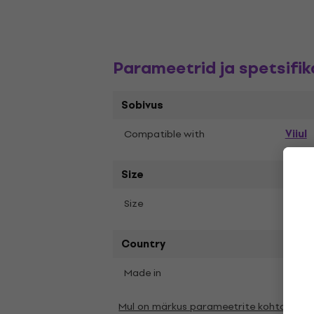
Parameetrid ja spetsifik
Sobivus
Viiul
Compatible with
Size
4/4
Size
,
Country
Made in
Chin
Mul on märkus parameetrite kohta