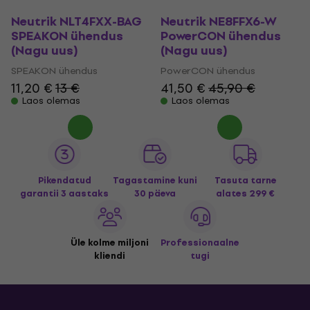
Neutrik NLT4FXX-BAG
Neutrik NE8FFX6-W
SPEAKON ühendus
PowerCON ühendus
(Nagu uus)
(Nagu uus)
SPEAKON ühendus
PowerCON ühendus
11,20 €
13 €
41,50 €
45,90 €
Laos olemas
Laos olemas
Pikendatud
Tagastamine kuni
Tasuta tarne
garantii 3 aastaks
30 päeva
alates 299 €
Üle kolme miljoni
Professionaalne
kliendi
tugi