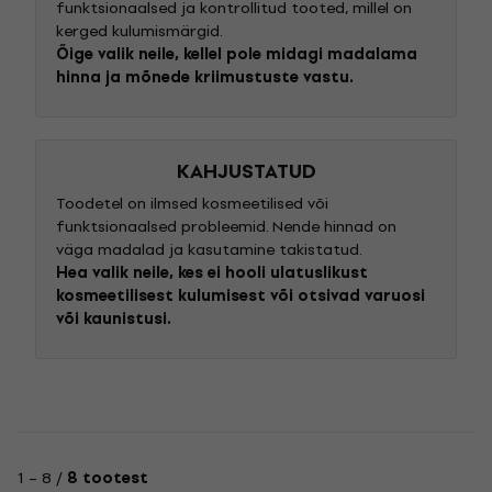
funktsionaalsed ja kontrollitud tooted, millel on
kerged kulumismärgid.
Õige valik neile, kellel pole midagi madalama
hinna ja mõnede kriimustuste vastu.
KAHJUSTATUD
Toodetel on ilmsed kosmeetilised või
funktsionaalsed probleemid. Nende hinnad on
väga madalad ja kasutamine takistatud.
Hea valik neile, kes ei hooli ulatuslikust
kosmeetilisest kulumisest või otsivad varuosi
või kaunistusi.
1 – 8 /
8 tootest