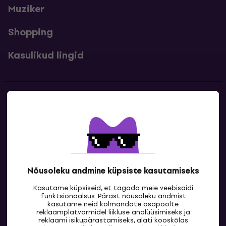
Muziker
Shopping
Kasulikud lingid
Kontakt
Kontaktandmed
Nõusoleku andmine küpsiste kasutamiseks
Kasutame küpsiseid, et tagada meie veebisaidi
funktsionaalsus. Pärast nõusoleku andmist
kasutame neid kolmandate osapoolte
reklaamplatvormidel liikluse analüüsimiseks ja
reklaami isikupärastamiseks, alati kooskõlas
EE