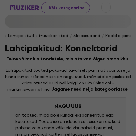
Kõik kategooriad
Lahtipakitud
Muusikariistad
Aksessuaarid
Kaablid, pistik
Lahtipakitud: Konnektorid
Teine võimalus toodetele, mis otsivad õiget omanikku.
Lahtipakitud tooted pakuvad tavaliselt parimat väärtuse ja
hinna suhet. Mõned neist on nagu uued, mõnedel on pisikesed
kriimustused. Kuid neil kõigil on üks ühine asi –
märkimisväärne hind.
Jagame need nelja kategooriasse:
NAGU UUS
on tooted, mida pole kunagi eksponeeritud ega
kasutatud. Toode ise on ideaalses seisukorras, kuid
pakend võib kanda väikseid visuaalseid puudusi,
mis on tekkinud käitlemisel ladustamise või