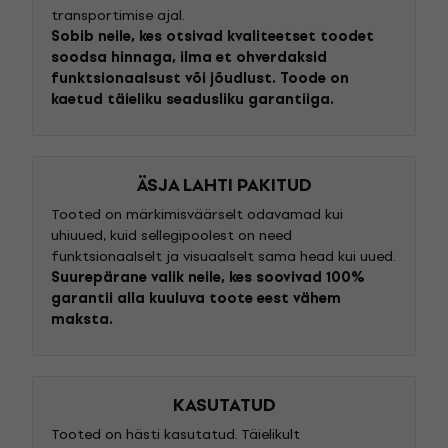
transportimise ajal.
Sobib neile, kes otsivad kvaliteetset toodet
soodsa hinnaga, ilma et ohverdaksid
funktsionaalsust või jõudlust. Toode on
kaetud täieliku seadusliku garantiiga.
ÄSJA LAHTI PAKITUD
Tooted on märkimisväärselt odavamad kui
uhiuued, kuid sellegipoolest on need
funktsionaalselt ja visuaalselt sama head kui uued.
Suurepärane valik neile, kes soovivad 100%
garantii alla kuuluva toote eest vähem
maksta.
KASUTATUD
Tooted on hästi kasutatud. Täielikult