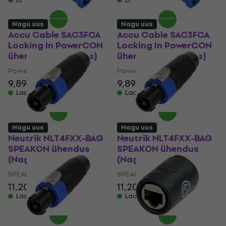
Nagu uus
Nagu uus
Accu Cable SAC3FCA
Accu Cable SAC3FCA
Locking In PowerCON
Locking In PowerCON
ühendus (Nagu uus)
ühendus (Nagu uus)
PowerCON ühendus
PowerCON ühendus
9,89 €
9,89 €
Laos olemas
Laos olemas
Nagu uus
Nagu uus
Neutrik NLT4FXX-BAG
Neutrik NLT4FXX-BAG
SPEAKON ühendus
SPEAKON ühendus
(Nagu uus)
(Nagu uus)
SPEAKON ühendus
SPEAKON ühendus
11,20 €
13 €
11,20 €
13 €
Laos olemas
Laos olemas