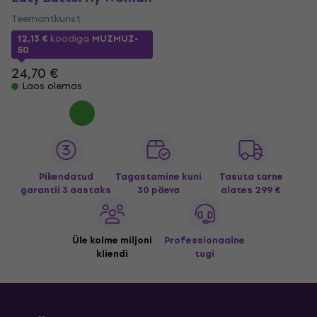
Teemantkunst
12,13 €
koodiga
MUZMUZ-
50
24,70 €
Laos olemas
Pikendatud
Tagastamine kuni
Tasuta tarne
garantii 3 aastaks
30 päeva
alates 299 €
Üle kolme miljoni
Professionaalne
kliendi
tugi