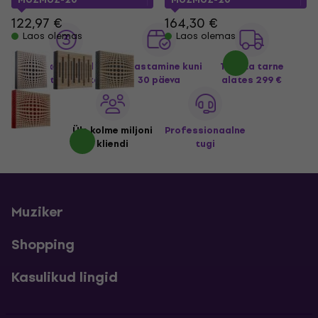
122,97 €
164,30 €
Laos olemas
Laos olemas
Pikendatud
Tagastamine kuni
Tasuta tarne
garantii 3 aastaks
30 päeva
alates 299 €
Üle kolme miljoni
Professionaalne
kliendi
tugi
Muziker
Shopping
Kasulikud lingid