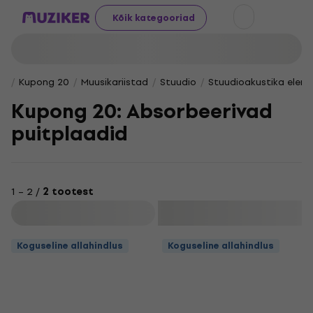
Kõik kategooriad
Kupong 20
Muusikariistad
Stuudio
Stuudioakustika elem
Kupong 20: Absorbeerivad
puitplaadid
1 – 2 /
2 tootest
Filtreeri
Koguseline allahindlus
Koguseline allahindlus