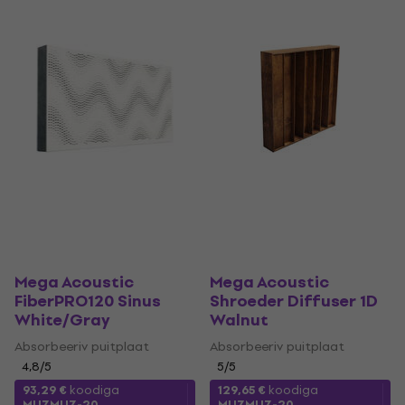
Mega Acoustic
Mega Acoustic
FiberPRO120 Sinus
Shroeder Diffuser 1D
White/Gray
Walnut
Absorbeeriv puitplaat
Absorbeeriv puitplaat
4,8
/5
5
/5
93,29 €
koodiga
129,65 €
koodiga
MUZMUZ-20
MUZMUZ-20