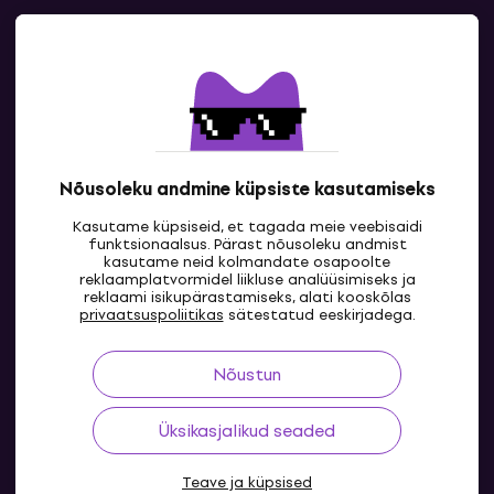
Kontakt
Kontaktandmed
Nõusoleku andmine küpsiste kasutamiseks
Kasutame küpsiseid, et tagada meie veebisaidi
funktsionaalsus. Pärast nõusoleku andmist
kasutame neid kolmandate osapoolte
reklaamplatvormidel liikluse analüüsimiseks ja
reklaami isikupärastamiseks, alati kooskõlas
EE
privaatsuspoliitikas
sätestatud eeskirjadega.
Nõustun
Üksikasjalikud seaded
Teave ja küpsised