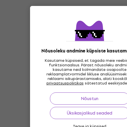
Nõusoleku andmine küpsiste kasutam
Kasutame küpsiseid, et tagada meie veebis
funktsionaalsus. Pärast nõusoleku andmi
kasutame neid kolmandate osapoolte
reklaamplatvormidel liikluse analüüsimisek
reklaami isikupärastamiseks, alati kooskõ
privaatsuspoliitikas
sätestatud eeskirjade
Nõustun
Üksikasjalikud seaded
Teave ja küpsised