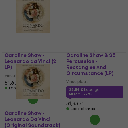
Caroline Shaw -
Caroline Shaw & Sō
Leonardo da Vinci (2
Percussion -
LP)
Rectangles And
Circumstance (LP)
Vinüülplaat
Vinüülplaat
51,60 €
Laos olemas
23,54 €
koodiga
MUZMUZ-25
31,93 €
Laos olemas
Caroline Shaw -
Leonardo Da Vinci
(Original Soundtrack)