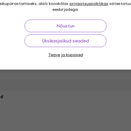
isikupärastamiseks, alati kooskõlas
privaatsuspoliitikas
sätestatu
eeskirjadega.
Nõustun
AU, VST3
Üksikasjalikud seaded
Version
Teave ja küpsised
System requirements
 RAM
nd