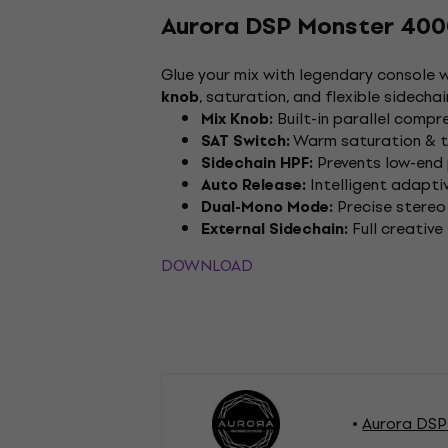
Aurora DSP Monster 4000
Glue your mix with legendary console
, saturation, and flexible sidecha
knob
Built-in parallel compr
Mix Knob:
Warm saturation & t
SAT Switch:
Prevents low-end
Sidechain HPF:
Intelligent adapti
Auto Release:
Precise stereo
Dual-Mono Mode:
Full creative 
External Sidechain:
DOWNLOAD
Aurora DSP