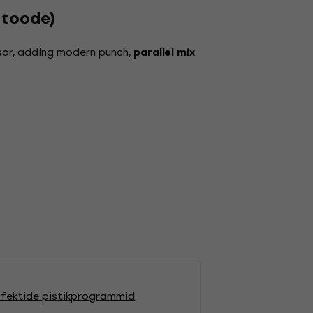
 toode)
sor, adding modern punch,
parallel mix
fektide pistikprogrammid