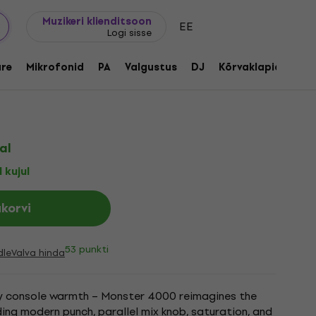
Kingijuhend
FAQ
Muziker Blogi
Muzikeri klienditsoon
EE
Logi sisse
 4000 - Neural Bus Compressor
re
Mikrofonid
PA
Valgustus
DJ
Kõrvaklapid
Aud
ood:
1203966
al
 kujul
ukorvi
53 punkti
dle
Valva hinda
ry console warmth – Monster 4000 reimagines the
ing modern punch, parallel mix knob, saturation, and