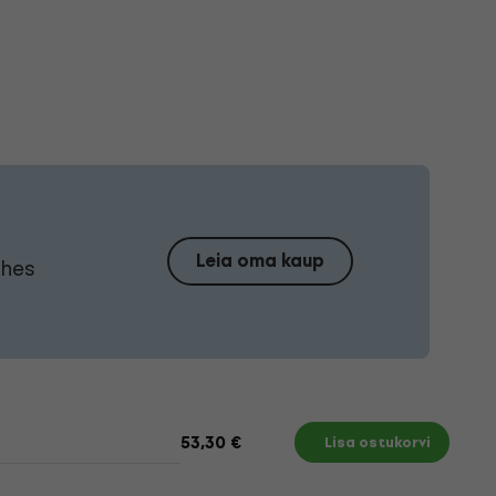
Leia oma kaup
ühes
53,30 €
Lisa ostukorvi