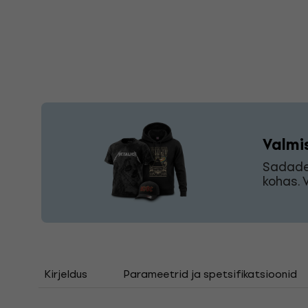
Valmis
Sadade 
kohas. 
Kirjeldus
Parameetrid ja spetsifikatsioonid