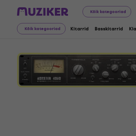
Muusikariistad
Stuudio
Stuudiotarkvara
Efektide 
Kõik kategooriad
Kitarrid
Basskitarrid
Kla
Kõik kategooriad
Video