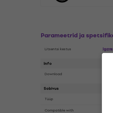
Parameetrid ja spetsifik
Igav
Litsentsi kestus
Info
Yes
Download
Sobivus
Komp
Tüüp
All m
Compatible with