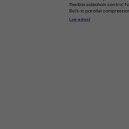
flexible sidechain control f
Built-in parallel compressio
Sidechain HPF: Prevents low-
Loe edasi