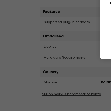
Features
Supported plug-in formats
AAX, 
Omadused
Full 
License
Hardware Requirements
4 GB
Country
Made in
Pola
Mul on märkus parameetrite kohta