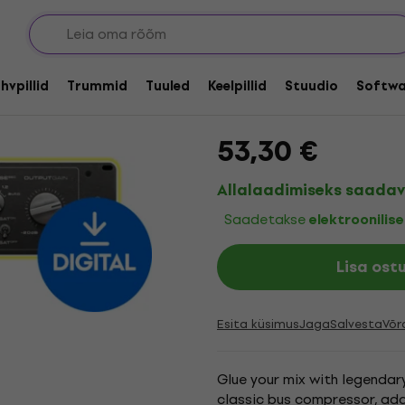
pistikprogrammid
Aurora DSP Monster
(Digitaalne toode)
hvpillid
Trummid
Tuuled
Keelpillid
Stuudio
Softwa
Kaubamärk:
Aurora DSP
Tootek
53,30 €
Allalaadimiseks saadav
Saadetakse
elektroonilisel
Lisa ost
Esita küsimus
Jaga
Salvesta
Võr
Glue your mix with legenda
classic bus compressor, add