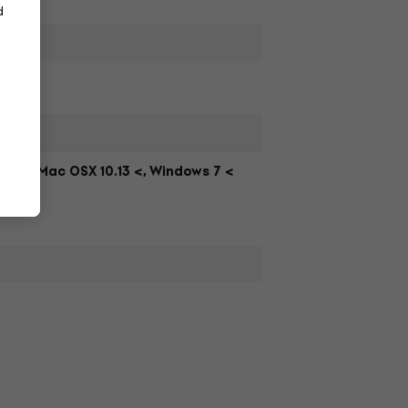
d
Mac OSX 10.13 <, Windows 7 <