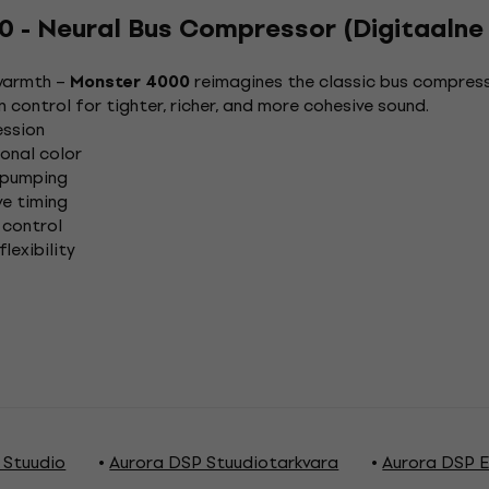
 - Neural Bus Compressor (Digitaalne
 warmth –
reimagines the classic bus compres
Monster 4000
in control for tighter, richer, and more cohesive sound.
ession
onal color
 pumping
ve timing
 control
flexibility
 Stuudio
Aurora DSP Stuudiotarkvara
Aurora DSP E