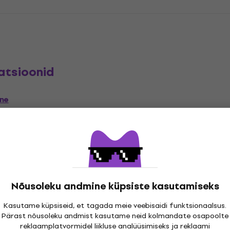
atsioonid
ene
Nõusoleku andmine küpsiste kasutamiseks
ressor
Virtual Effects
,
Compatibility
Kasutame küpsiseid, et tagada meie veebisaidi funktsionaalsus.
Pärast nõusoleku andmist kasutame neid kolmandate osapoolte
ajor DAWs
reklaamplatvormidel liikluse analüüsimiseks ja reklaami