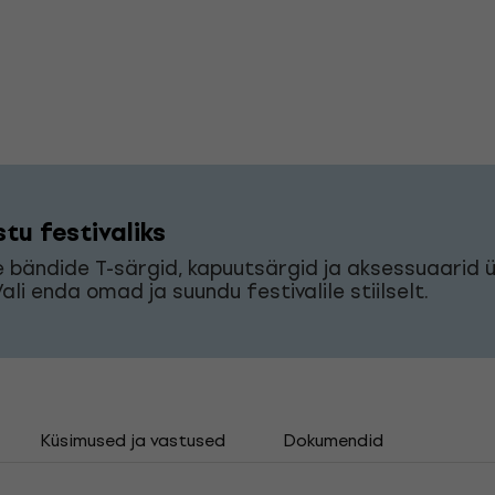
tu festivaliks
bändide T-särgid, kapuutsärgid ja aksessuaarid 
Vali enda omad ja suundu festivalile stiilselt.
Küsimused ja vastused
Dokumendid