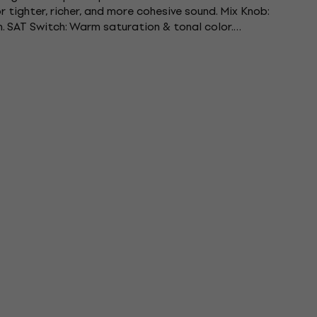
or tighter, richer, and more cohesive sound. Mix Knob:
n. SAT Switch: Warm saturation & tonal color.
end...